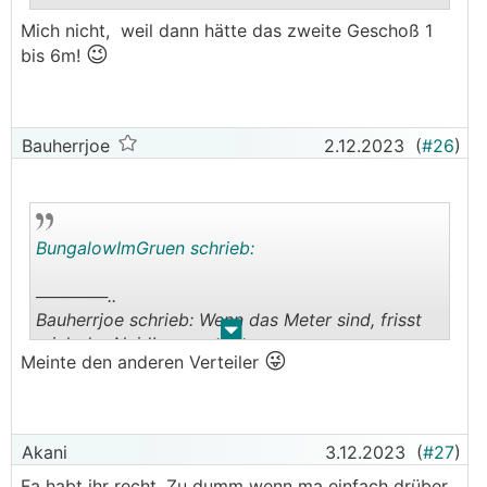
Mich nicht, weil dann hätte das zweite Geschoß 1
😉
.
.
bis 6m!
Bauherrjoe
2.12.2023
(
#26
)
BungalowImGruen schrieb:
──────..
Bauherrjoe schrieb: Wenn das Meter sind, frisst
.
.
mich der Neid!
😜
Meinte den anderen Verteiler
───────────────
Mich nicht, weil dann hätte das zweite Geschoß
😉
1 bis 6m!
Akani
3.12.2023
(
#27
)
Fa habt ihr recht. Zu dumm wenn ma einfach drüber