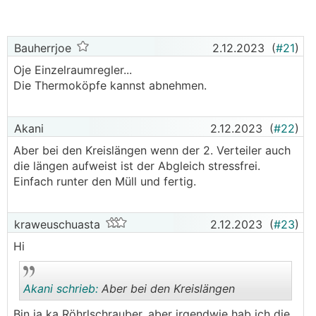
arbeitender PV Anlage auf dem Dach).
Kann jemand sagen, wie man die Kurve noch
Bauherrjoe
2.12.2023
(
#21
)
effizienter einstellen kann? Mit den Temperaturen
Oje Einzelraumregler...
sind wir wie gesagt im Moment zufrieden aber
Die Thermoköpfe kannst abnehmen.
irgendwas scheint nicht ganz rund zu laufen.
Wir haben die Raumthermostate in den Haupträumen
Akani
2.12.2023
(
#22
)
(Wohn-/Essbereich und großes Bad) voll aufgedreht
auf 5, da dies die wärmsten Räume sein sollen und
Aber bei den Kreislängen wenn der 2. Verteiler auch
alle anderen Räume, die selten genutzt werden,
die längen aufweist ist der Abgleich stressfrei.
stehen auf 2, was eine Raumtemperatur von ca. 18
Einfach runter den Müll und fertig.
Grad macht. Machen wir vielleicht an der Stelle
irgendwas falsch und haben die Thermostate falsch
kraweuschuasta
2.12.2023
(
#23
)
aufgedreht?
Hi
Ich hoffe das jemand helfen kann, wir sind leider
Laien auf dem Gebiet.
Akani schrieb:
Aber bei den Kreislängen
Liebe Grüße
Bin ja ka Röhrlschrauber, aber irgendwie hab ich die