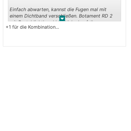
Einfach abwarten, kannst die Fugen mal mit
einem Dichtband verschließen. Botament RD 2
.
.
mit Portaldichtband kann ich ebenfalls
+1 für die Kombination...
empfehlen