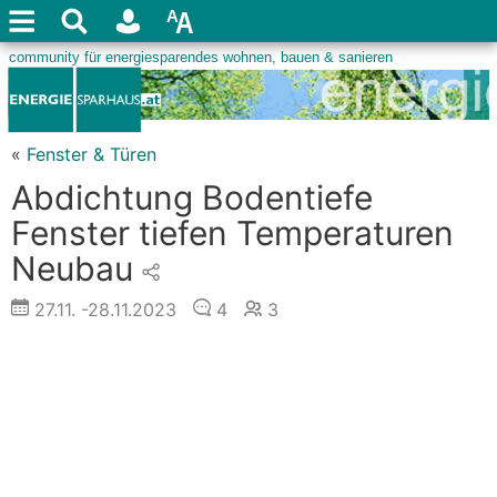
«
Fenster & Türen
Abdichtung Bodentiefe
Fenster tiefen Temperaturen
Neubau
27.11.
-28.11.2023
4
3