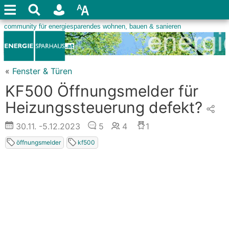
«
Fenster & Türen
KF500 Öffnungsmelder für
Heizungssteuerung defekt?
30.11.
-5.12.2023
5
4
1
öffnungsmelder
kf500