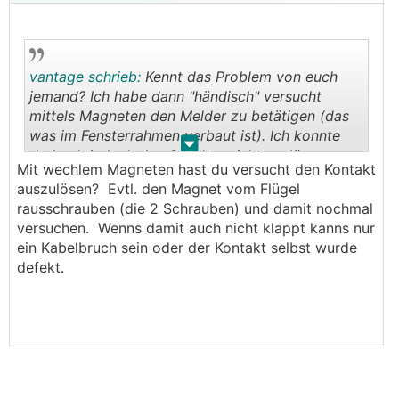
vantage schrieb:
Kennt das Problem von euch
jemand? Ich habe dann "händisch" versucht
mittels Magneten den Melder zu betätigen (das
was im Fensterrahmen verbaut ist). Ich konnte
.
.
dadurch jedoch den Schalter nicht auslösen.
Mit wechlem Magneten hast du versucht den Kontakt
Ich habe dann bei verschlossenen Fenster auf
auszulösen? Evtl. den Magnet vom Flügel
das Fenster einen Druck ausgeübt, wodurch der
rausschrauben (die 2 Schrauben) und damit nochmal
Schalter dann kurzfristig mal geschalten hat.
versuchen. Wenns damit auch nicht klappt kanns nur
Beim Auslassen des Fenster hat er wieder
ein Kabelbruch sein oder der Kontakt selbst wurde
aufgemacht.
defekt.