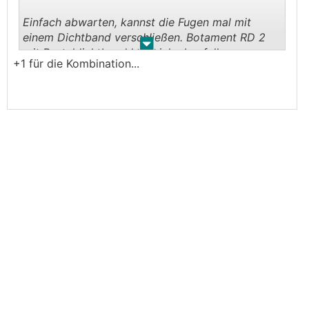
Einfach abwarten, kannst die Fugen mal mit
einem Dichtband verschließen. Botament RD 2
.
.
mit Portaldichtband kann ich ebenfalls
+1 für die Kombination...
empfehlen