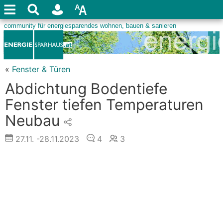
«
Fenster & Türen
Abdichtung Bodentiefe
Fenster tiefen Temperaturen
Neubau
27.11.
-28.11.2023
4
3