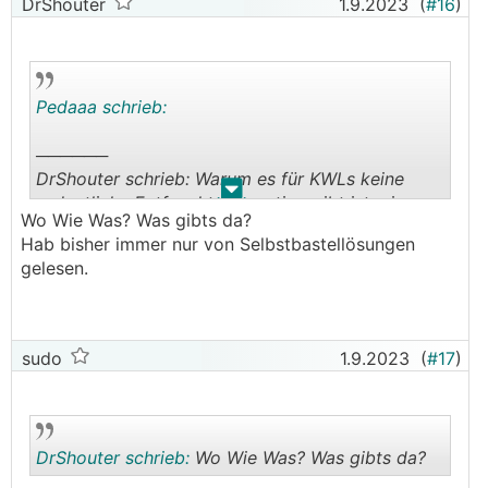
DrShouter
1.9.2023
(
#16
)
Pedaaa schrieb:
──────
DrShouter schrieb: Warum es für KWLs keine
.
.
ordentliche Entfeuchtungsoption gibt ist mir
Wo Wie Was? Was gibts da?
auch ein Rätsel - sollte ja nicht so schwer sein....
Hab bisher immer nur von Selbstbastellösungen
───────────────
gelesen.
gibts ja eh.
Aber ist in unseren Breiten (noch) nicht so
angekommen.
sudo
1.9.2023
(
#17
)
Dadurch nun aber sehr viele Neubauten passiv
Kühlen, wird wohl auch die Nachfrage nach
KWL
-
Geräten mit Entfeuchtungsfunktion steigen.
Denke, da wird sich bald was am Markt tun...
DrShouter schrieb:
Wo Wie Was? Was gibts da?