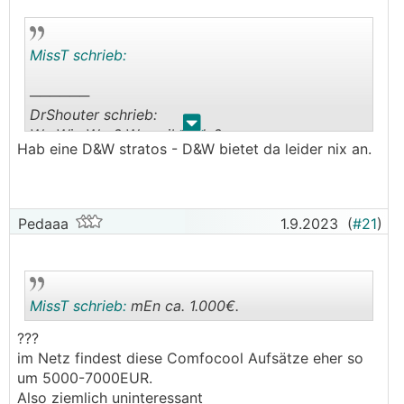
MissT schrieb:
──────
DrShouter schrieb:
.
.
Wo Wie Was? Was gibts da?
Hab eine D&W stratos - D&W bietet da leider nix an.
Hab bisher immer nur von Selbstbastellösungen
gelesen.
───────────────
Pedaaa
1.9.2023
(
#21
)
Von Zehnder gibt es für die sehr verbreitete
Q350 das Zusatzgerät ComfoCool. Leider sind
solche Produkte recht teuer - mEn ca. 1.000€.
Einen aktuellen Preis kann ich leider nicht
MissT schrieb:
mEn ca. 1.000€.
nennen, weil sie scheinbar gerade nirgends
erhältlich ist.
???
im Netz findest diese Comfocool Aufsätze eher so
.
.
um 5000-7000EUR.
Also ziemlich uninteressant