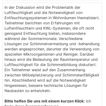
dass ich auch einen Entfeuchter gekauft habe, weil
wir mit normalen Mitteln, die Feuchte nicht mehr aus
In der Diskussion wird die Problematik der
dem Haus gebracht haben. Dieser hat gute Dienste
Luftfeuchtigkeit und die Notwendigkeit von
geleistet, was die %-Werte anging, aber es war
Entfeuchtungssystemen in Wohnräumen thematisiert.
schon zu lange zu hoch.
Teilnehmer berichten von Erfahrungen mit
Luftentfeuchtern und KWL-Systemen, die oft nicht
Dass es keine übertriebene Vorsicht war, zeigt mir
genügend Entfeuchtung bieten, insbesondere
eine leider schockierende Analyse meiner diversen
während der Sommermonate. Verschiedene
IK** Kastln mit dieser genagelten braunen
Lösungen zur Schimmelvermeidung und -behandlung
Raufaserrückwand. Als erstes habe ich in der
werden angesprochen, darunter die Verwendung von
Garderobe einen modrigen Geruch wahrgenommen
speziellen Mikroorganismen und Reiniger. Darüber
aber nicht finden können. Die Rückwand der
hinaus wird die Bedeutung der Raumtemperatur und
Kommode war stark verschimmelt, sie ist sofort aus
Luftfeuchtigkeit für die Schimmelbildung diskutiert.
dem Haus geflogen. Mit Reinigen geht da nicht mehr
Ein Teilnehmer weist auf den Zusammenhang
viel.
zwischen Möbelplatzierung und Schimmelanfälligkeit
hin. Abschließend wird auf die Notwendigkeit
Nächste Station: Das Nachtkästchen aus der Serie,
hingewiesen, bessere technische Lösungen für
von der es auch die Kommoden gibt. Treffer.
Neubauten zu entwickeln.
Bitte helfen Sie uns mit einem kurzen Klick:
Ich