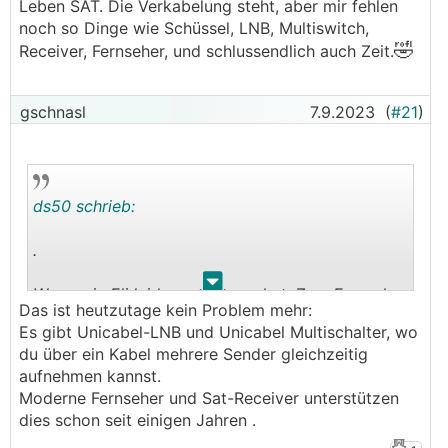
Leben SAT. Die Verkabelung steht, aber mir fehlen
noch so Dinge wie Schüssel, LNB, Multiswitch,
🤣
Receiver, Fernseher, und schlussendlich auch Zeit.
gschnasl
7.9.2023
(
#21
)
ds50 schrieb:
.
.
.
Was mein Eli leider vergessen hat: Zum Fernseher
Das ist heutzutage kein Problem mehr:
im WZ immer 2 Koaxleitungen ziehen! (1 für's
Es gibt Unicabel-LNB und Unicabel Multischalter, wo
Live Bild, 1 für's Aufnehmen).
du über ein Kabel mehrere Sender gleichzeitig
aufnehmen kannst.
Moderne Fernseher und Sat-Receiver unterstützen
dies schon seit einigen Jahren .