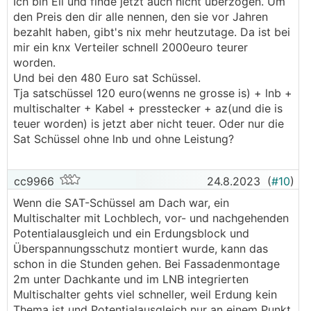
Ich bin Eli und finde jetzt auch nicht überzogen. Um
den Preis den dir alle nennen, den sie vor Jahren
bezahlt haben, gibt's nix mehr heutzutage. Da ist bei
mir ein knx Verteiler schnell 2000euro teurer
worden.
Und bei den 480 Euro sat Schüssel.
Tja satschüssel 120 euro(wenns ne grosse is) + lnb +
multischalter + Kabel + presstecker + az(und die is
teuer worden) is jetzt aber nicht teuer. Oder nur die
Sat Schüssel ohne lnb und ohne Leistung?
cc9966
24.8.2023
(
#10
)
Wenn die SAT-Schüssel am Dach war, ein
Multischalter mit Lochblech, vor- und nachgehenden
Potentialausgleich und ein Erdungsblock und
Überspannungsschutz montiert wurde, kann das
schon in die Stunden gehen. Bei Fassadenmontage
2m unter Dachkante und im LNB integrierten
Multischalter gehts viel schneller, weil Erdung kein
Thema ist und Potentialausgleich nur an einem Punkt