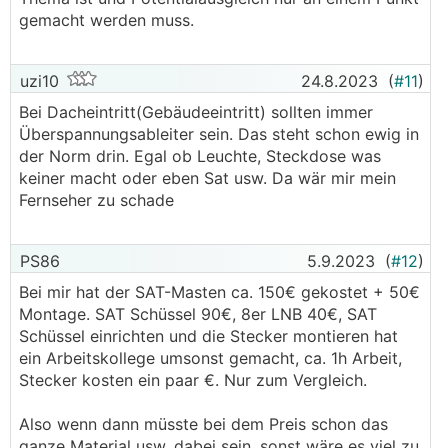
gemacht werden muss.
uzi10
24.8.2023
(
#11
)
Bei Dacheintritt(Gebäudeeintritt) sollten immer
Überspannungsableiter sein. Das steht schon ewig in
der Norm drin. Egal ob Leuchte, Steckdose was
keiner macht oder eben Sat usw. Da wär mir mein
Fernseher zu schade
PS86
5.9.2023
(
#12
)
Bei mir hat der SAT-Masten ca. 150€ gekostet + 50€
Montage. SAT Schüssel 90€, 8er LNB 40€, SAT
Schüssel einrichten und die Stecker montieren hat
ein Arbeitskollege umsonst gemacht, ca. 1h Arbeit,
Stecker kosten ein paar €. Nur zum Vergleich.
Also wenn dann müsste bei dem Preis schon das
ganze Material usw. dabei sein, sonst wäre es viel zu