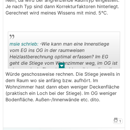
Nein, da wird der angrenzende Raumtyp eingestellt.
Je nach Typ sind dann Korrekturfaktoren hinterlegt.
Gerechnet wird meines Wissens mit mind. 5°C.
msie schrieb:
-Wie kann man eine Innenstiege
vom EG ins OG in der raumweisen
Heizlastberechnung optimal erfassen? Im EG
geht die Stiege vom Wohnzimmer weg, im OG ist
.
.
oben noch ein Flur - bei beiden gibt es die selbe
Würde geschossweise rechnen. Die Stiege jeweils in
Raumtemperatur. Und beide Zimmer sind ja
dem Raum wo sie anfäng bzw. aufhört. Im
separat erfasst. Soll nun die Stiege als eigener,
Wohnzimmer hast dann eben weniger Deckenfläche
unbeheizter Raum erfasst werden, nur mit der
(praktisch ein Loch bei der Stiege). Im OG weniger
Angabe ihrer Außenwände?
Bodenfläche. Außen-/Innenwände etc. dito.
1