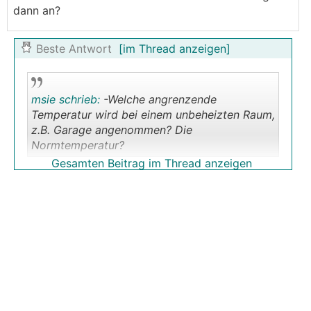
dann an?
Beste Antwort
[im Thread anzeigen]
msie schrieb:
-Welche angrenzende
Temperatur wird bei einem unbeheizten Raum,
z.B. Garage angenommen? Die
Normtemperatur?
.
.
Gesamten Beitrag im Thread anzeigen
Nein, da wird der angrenzende Raumtyp
eingestellt. Je nach Typ sind dann
Korrekturfaktoren hinterlegt. Gerechnet wird
meines Wissens mit mind. 5°C.
msie schrieb:
-Wie kann man eine Innenstiege
vom EG ins OG in der raumweisen