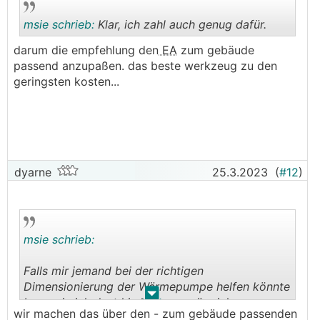
msie schrieb:
Klar, ich zahl auch genug dafür.
darum die empfehlung den
EA
zum gebäude
passend anzupaßen. das beste werkzeug zu den
.
.
geringsten kosten...
dyarne
25.3.2023
(
#12
)
msie schrieb:
Falls mir jemand bei der richtigen
Dimensionierung der Wärmepumpe helfen könnte
.
.
bzw. wie ich dort hin komme, wäre ich super
wir machen das über den - zum gebäude passenden
🙏
dankbar