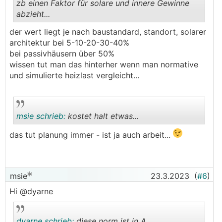
zb einen Faktor für solare und innere Gewinne
abzieht...
.
.
der wert liegt je nach baustandard, standort, solarer
architektur bei 5-10-20-30-40%
bei passivhäusern über 50%
wissen tut man das hinterher wenn man normative
und simulierte heizlast vergleicht...
msie schrieb:
kostet halt etwas...
das tut planung immer - ist ja auch arbeit...
.
.
msie
23.3.2023
(
#6
)
Hi @dyarne
dyarne schrieb:
diese norm ist in A