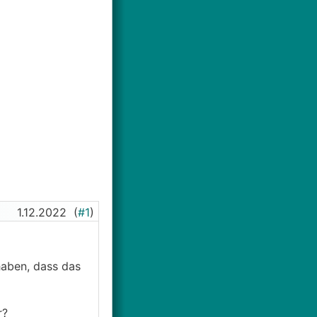
1.12.2022
(
#1
)
haben, dass das
r?