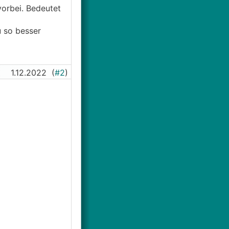
orbei. Bedeutet
u so besser
1.12.2022
(
#2
)