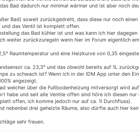
das Bad dadurch nur minimal wärmer und ist aber noch deut
außer Bad) soweit zurückgedreht, dass diese nur noch einen
 und das Ventil ist komplett offen.
mstellung das Bad kühler ist und was kann ich hier dagegen
ch weiter zurückzuregeln wenn hier im Forum eigentlich em
2,5° Raumtemperatur und eine Heizkurve von 0,35 eingeste
andsensor ca. 23,3° und das obwohl bereits auf 1L zurückg
umpe zu schwach ist? Wenn ich in der IDM App unter den Ei
100% angezeigt.
 welcher über die Fußbodenheizung mitversorgt wird aufgef
rt habe und seit alle Ventile offen sind höre ich diesen nur
plett offen, ich komme jedoch nur auf ca. 1l Durchfluss).
d nebenbei drei geheizte Räume, also dürfte auch hier kei
hläge sehr freuen.