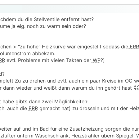
chdem du die Stellventile entfernt hast?
ume ja eig. noch zu warm sein oder?
ächen > "zu hohe" Heizkurve war eingestellt sodass die
ERR
Volumenstrom abbekam.
RR
evtl. Probleme mit vielen Takten der
WP
?)
d?
plett Zu zu drehen und evtl. auch ein paar Kreise im OG wo 

r dann wieder und weißt dann warum du ihn gehört hast
t habe gibts dann zwei Möglichkeiten:
ch. auch die
ERR
gemacht hat) zu drosseln und mit der Heiz
weiter auf und im Bad für eine Zusatzheizung sorgen die nur
izlüfter unterm Waschschrank, Heizstrahler übern Spiegel,