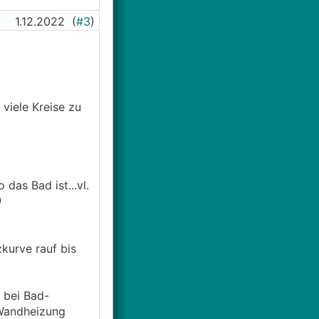
1.12.2022
(
#3
)
viele Kreise zu
das Bad ist...vl.

kurve rauf bis
 bei Bad-
 Wandheizung