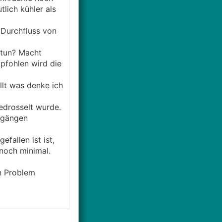
lich kühler als
 Durchfluss von
 tun? Macht
pfohlen wird die
llt was denke ich
edrosselt wurde.
ngängen
allen ist ist,
 noch minimal.
n Problem