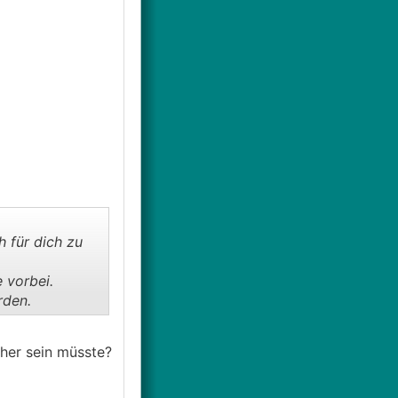
 für dich zu
 vorbei.
rden.
öher sein müsste?