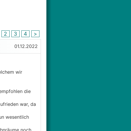
2
3
4
>
01.12.2022
elchem wir
empfohlen die
ufrieden war, da
un wesentlich
Wohnräume noch