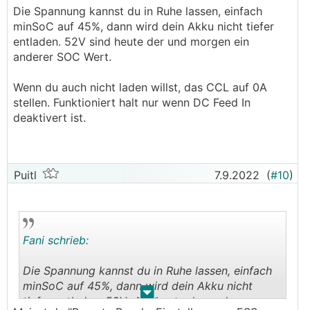
Pedaaa oder Fani meinten) ist halt die Frage was
Die Spannung kannst du in Ruhe lassen, einfach
das idealste wäre für den Akku,
minSoC auf 45%, dann wird dein Akku nicht tiefer
dh wenn ich 3.25V nehmen * 16 = 52V.
entladen. 52V sind heute der und morgen ein
Und dsa stelle ich mal bei der Remoteconsoel ->
anderer SOC Wert.
BYD Akku -> Parameter ->
Ladespannungbegrenzung (CVL) ein.
Wenn du auch nicht laden willst, das CCL auf 0A
unter DVCC ist keine Begrezung eingestellt bei
stellen. Funktioniert halt nur wenn DC Feed In
mir.
deaktivert ist.
im ESS habe ich nur den minSOC im Moment auf
10%
dh wenn der Akku > 45% ist den minSOC auf
Puitl
7.9.2022
(
#10
)
45% stellen
dann im BYD den CVL auf 52V stellen und
schauen wie weit sich der Akku auflädt?
Fani schrieb:
Die Spannung kannst du in Ruhe lassen, einfach
minSoC auf 45%, dann wird dein Akku nicht
.
.
tiefer entladen. 52V sind heute der und morgen