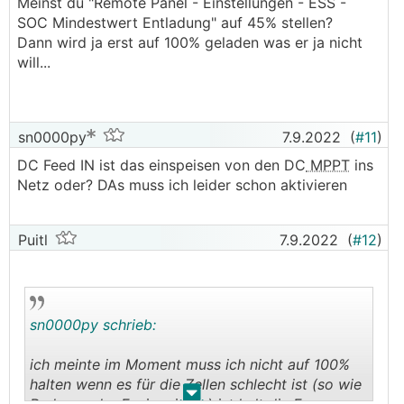
Meinst du "Remote Panel - Einstellungen - ESS -
ein anderer SOC Wert.
SOC Mindestwert Entladung" auf 45% stellen?
Dann wird ja erst auf 100% geladen was er ja nicht
will...
sn0000py
7.9.2022
(
#11
)
DC Feed IN ist das einspeisen von den DC
MPPT
ins
Netz oder? DAs muss ich leider schon aktivieren
Puitl
7.9.2022
(
#12
)
sn0000py schrieb:
ich meinte im Moment muss ich nicht auf 100%
halten wenn es für die Zellen schlecht ist (so wie
.
.