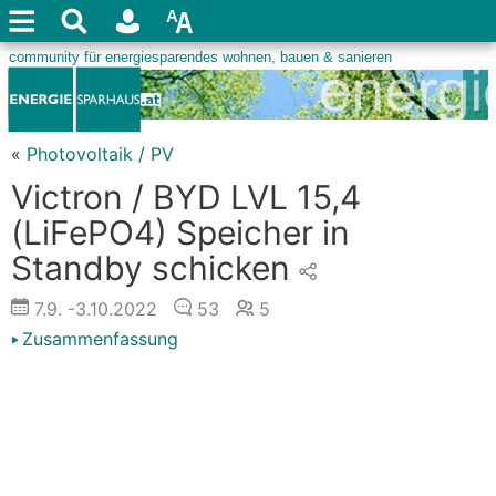
«
Photovoltaik / PV
Victron / BYD LVL 15,4
(LiFePO4) Speicher in
Standby schicken
7.9.
-3.10.2022
53
5
Zusammenfassung