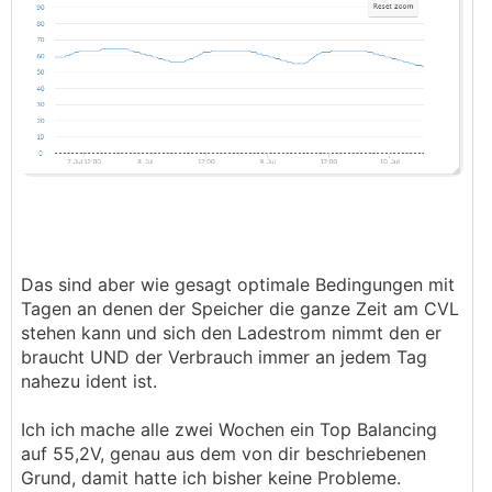
der SOC auf 0% geht, der Speicher aber noch
halb voll ist (was in der Praxis aber auch nicht
passieren wird da das
BMS
den SOC nicht auf
0% setzen sollte/wird solange die Spannung
nicht in der Nähe der unteren Abschaltspannung
ist...)
Das sind aber wie gesagt optimale Bedingungen mit
Tagen an denen der Speicher die ganze Zeit am CVL
stehen kann und sich den Ladestrom nimmt den er
braucht UND der Verbrauch immer an jedem Tag
nahezu ident ist.
Ich ich mache alle zwei Wochen ein Top Balancing
auf 55,2V, genau aus dem von dir beschriebenen
Grund, damit hatte ich bisher keine Probleme.