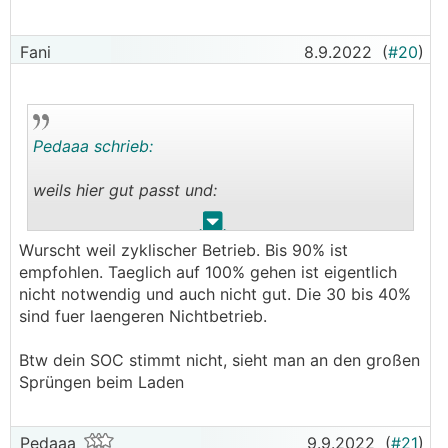
Fani
8.9.2022
(
#20
)
Pedaaa schrieb:
weils hier gut passt und:
.
.
──────
Wurscht weil zyklischer Betrieb. Bis 90% ist
Fani schrieb: Ideal für Lifepo wären 30 bis 40%,
empfohlen. Taeglich auf 100% gehen ist eigentlich
bei 100% rumstehen mögen Lifepo4 gar nicht.
nicht notwendig und auch nicht gut. Die 30 bis 40%
───────────────
sind fuer laengeren Nichtbetrieb.
wie macht ihr das bzw. wie ist das bei euch im
Btw dein SOC stimmt nicht, sieht man an den großen
Sommer?!
Sprüngen beim Laden
Mein SOC fällt bisher eigentlich nie unter 70%.
Ist das in Sachen Lebensdauer eher wurscht, weil
eh Zyklisch geladen/entladen wird?
Pedaaa
9.9.2022
(
#21
)