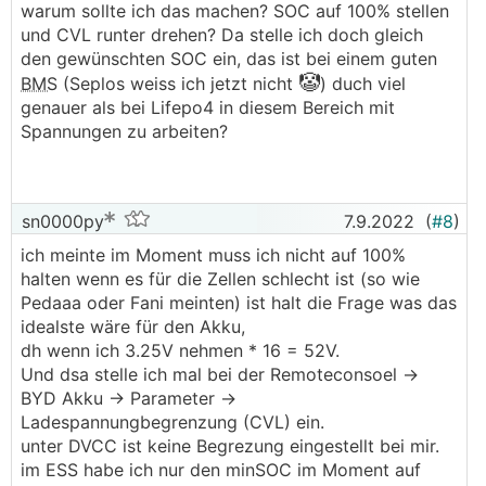
warum sollte ich das machen? SOC auf 100% stellen
───────────────
und CVL runter drehen? Da stelle ich doch gleich
den gewünschten SOC ein, das ist bei einem guten
...und warum nicht?
🤡
BMS
(Seplos weiss ich jetzt nicht
) duch viel
Wennst den CVL runter drehst auf 3,2-3,3V pro
genauer als bei Lifepo4 in diesem Bereich mit
Zelle (was absolute Ruhespannung ist und den
Spannungen zu arbeiten?
Zellen nicht schadet) ist das Problem gelöst.
Wenn du nur 45% Ladung drin haben willst
(warum auch immer) dann drehst den CVL halt
weiter runter und wieder ist das Problem gelöst
sn0000py
7.9.2022
(
#8
)
😉
ich meinte im Moment muss ich nicht auf 100%
halten wenn es für die Zellen schlecht ist (so wie
Pedaaa oder Fani meinten) ist halt die Frage was das
idealste wäre für den Akku,
dh wenn ich 3.25V nehmen * 16 = 52V.
Und dsa stelle ich mal bei der Remoteconsoel ->
BYD Akku -> Parameter ->
Ladespannungbegrenzung (CVL) ein.
unter DVCC ist keine Begrezung eingestellt bei mir.
im ESS habe ich nur den minSOC im Moment auf