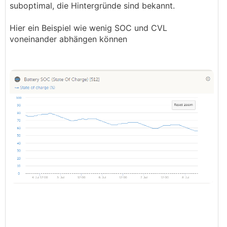
suboptimal, die Hintergründe sind bekannt.
schicken wirst deinen Speicher damit vermutlich
nicht, es ist eher eine Winterruhe als ein
Hier ein Beispiel wie wenig SOC und CVL
Winterschlaf.
voneinander abhängen können
───────────────
Jetzt widersprichst du dir aber, war dieses
😉😅
Vorgehen nicht grad Blödsinn?