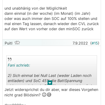
und unabhänig von der Möglichkeit
dann einmal (in der woche) (im Monat) (im Jahr)
oder was auch immer den SOC auf 100% stellen und
mal einen Tag lassen, danach wieder den CVL zurück
auf den Wert von vorher oder den minSOC zurück
Puitl
7.9.2022
(
#15
)
Fani schrieb:
2) Sich einmal bei Null Last (weder Laden noch
entladen) und SoC 45% die BattSpannung
.
.
ablesen und das als CVL übernehmen, ich würde
Jetzt widersprichst du dir aber, war dieses Vorgehen
eher etwas drüber gehen. Ganz in den Standby
😉😅
nicht grad Blödsinn?
schicken wirst deinen Speicher damit vermutlich
nicht, es ist eher eine Winterruhe als ein