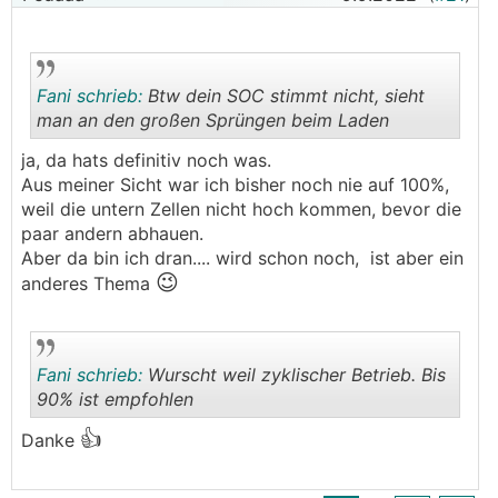
Oder wärs trotzdem besser, hin und wieder
einfach mal nicht zu laden und mal auf ~30%
oder so fallen zu lassen?
Fani schrieb:
Btw dein SOC stimmt nicht, sieht
man an den großen Sprüngen beim Laden
ja, da hats definitiv noch was.
.
.
Aus meiner Sicht war ich bisher noch nie auf 100%,
weil die untern Zellen nicht hoch kommen, bevor die
paar andern abhauen.
Aber da bin ich dran.... wird schon noch, ist aber ein
😉
anderes Thema
Fani schrieb:
Wurscht weil zyklischer Betrieb. Bis
90% ist empfohlen
👍
Danke
.
.