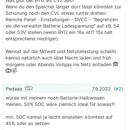
Was gibt der BYD als CVL aus?
Wenn du den Speicher länger dort lässt könntest zur
Schonung noch den CVL etwas runter drehen:
Remote Panel - Einstellungen - DVCC - "Begrenzen
sie die verwaltet Batterie Ladespannung" auf zB. 54
oder 53V stellen (wenn BYD ein 16s ist!? 15s halt
entsprechend niedriger).
Wennst auf die Mitwelt und Netzbelastung scheißt
kannst natürlich auch über Nacht laden und früh
🙈
morgens oder Abends Vollgas ins Netz entladen
🙉
🤣
Pedaaa
7.9.2022
(
#2
)
würde mit meinem noch-Batterie-Halbwissen
meinen, 50% SOC wäre ziemlich ideal für sowas?!
min. SOC kannst ja leicht einstellen. könntest auf
45% oder so setzen.