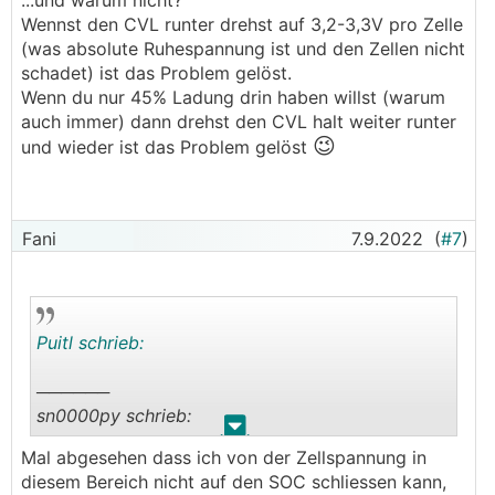
...und warum nicht?
Wennst den CVL runter drehst auf 3,2-3,3V pro Zelle
(was absolute Ruhespannung ist und den Zellen nicht
schadet) ist das Problem gelöst.
Wenn du nur 45% Ladung drin haben willst (warum
auch immer) dann drehst den CVL halt weiter runter
😉
und wieder ist das Problem gelöst
Fani
7.9.2022
(
#7
)
Puitl schrieb:
──────
sn0000py schrieb:
.
.
Mal abgesehen dass ich von der Zellspannung in
Danke mal
diesem Bereich nicht auf den SOC schliessen kann,
Also auf 100% halten will ich ihn eh nicht