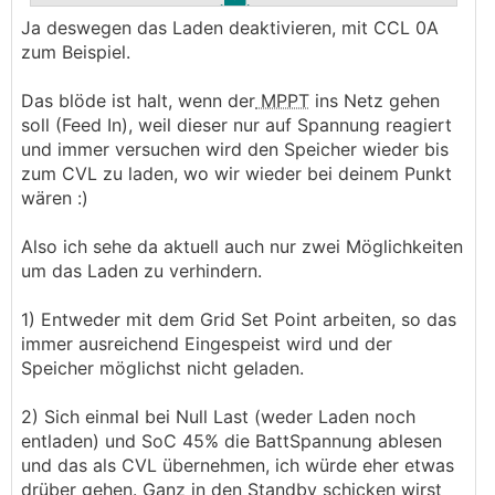
.
.
Ja deswegen das Laden deaktivieren, mit CCL 0A
Die Spannung kannst du in Ruhe lassen, einfach
zum Beispiel.
minSoC auf 45%, dann wird dein Akku nicht
tiefer entladen. 52V sind heute der und morgen
Das blöde ist halt, wenn der
MPPT
ins Netz gehen
ein anderer SOC Wert.
soll (Feed In), weil dieser nur auf Spannung reagiert
und immer versuchen wird den Speicher wieder bis
───────────────
zum CVL zu laden, wo wir wieder bei deinem Punkt
wären :)
Meinst du "Remote Panel - Einstellungen - ESS -
SOC Mindestwert Entladung" auf 45% stellen?
Also ich sehe da aktuell auch nur zwei Möglichkeiten
Dann wird ja erst auf 100% geladen was er ja
um das Laden zu verhindern.
nicht will...
1) Entweder mit dem Grid Set Point arbeiten, so das
immer ausreichend Eingespeist wird und der
Speicher möglichst nicht geladen.
2) Sich einmal bei Null Last (weder Laden noch
entladen) und SoC 45% die BattSpannung ablesen
und das als CVL übernehmen, ich würde eher etwas
drüber gehen. Ganz in den Standby schicken wirst