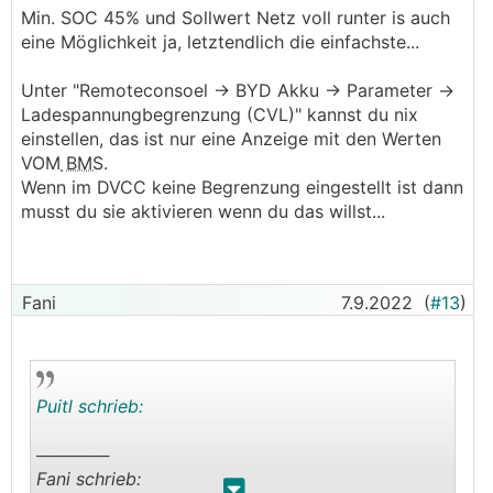
Pedaaa oder Fani meinten) ist halt die Frage was
Min. SOC 45% und Sollwert Netz voll runter is auch
das idealste wäre für den Akku,
eine Möglichkeit ja, letztendlich die einfachste...
dh wenn ich 3.25V nehmen * 16 = 52V.
Und dsa stelle ich mal bei der Remoteconsoel ->
Unter "Remoteconsoel -> BYD Akku -> Parameter ->
BYD Akku -> Parameter ->
Ladespannungbegrenzung (CVL)" kannst du nix
Ladespannungbegrenzung (CVL) ein.
einstellen, das ist nur eine Anzeige mit den Werten
unter DVCC ist keine Begrezung eingestellt bei
VOM
BMS
.
mir.
Wenn im DVCC keine Begrenzung eingestellt ist dann
im ESS habe ich nur den minSOC im Moment auf
musst du sie aktivieren wenn du das willst...
10%
dh wenn der Akku > 45% ist den minSOC auf
45% stellen
Fani
7.9.2022
(
#13
)
dann im BYD den CVL auf 52V stellen und
schauen wie weit sich der Akku auflädt?
oder eben den SOC auf 45% stellen und den
Puitl schrieb:
Sollwert Netz auf -99999 stellen, damit alles bis
auf den minSOC ins NEtz geht
──────
Fani schrieb: