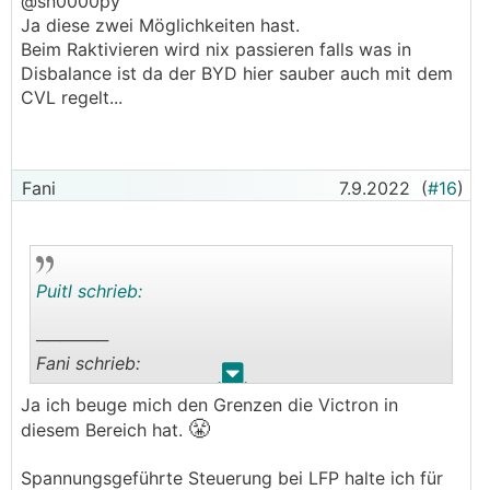
@sn0000py
Winterschlaf.
Ja diese zwei Möglichkeiten hast.
Beim Raktivieren wird nix passieren falls was in
Disbalance ist da der BYD hier sauber auch mit dem
CVL regelt...
Fani
7.9.2022
(
#16
)
Puitl schrieb:
──────
Fani schrieb:
.
.
Ja ich beuge mich den Grenzen die Victron in
2) Sich einmal bei Null Last (weder Laden noch
😤
diesem Bereich hat.
entladen) und SoC 45% die BattSpannung
ablesen und das als CVL übernehmen, ich würde
Spannungsgeführte Steuerung bei LFP halte ich für
eher etwas drüber gehen. Ganz in den Standby