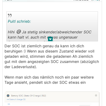
Puitl schrieb:
😅
Hihi
Ja stetig sinkender/abweichender SOC
kann halt vl. auch mit etwas ungenauer
.
.
Strommessung des
BMS
zu tun haben...
Der SOC ist ziemlich genau da kann ich dich
beruhigen :) Wenn aus diesem Zustand wieder voll
Deswegen würde ICH bei längerem Speicher-
geladen wird, stimmen die geladenen Ah ziemlich
Stillstand auf 60% SOC entladen, diesen dann als
gut mit dem angezeigten SOC zusammen (abzüglich
Mindest-SOC setzen und den Grid-Setpoint voll
der Ladeverluste).
ins Minus, dann sollte nie etwas in und aus dem
Speicher gehen (bis auf die üblichen und
Wenn man sich das nämlich noch ein paar weitere
unvermeidbaren Regelungsschankungen).
Tage ansieht, pendelt sich der SOC etwas ein
Wenn man den CVL reduziert sollte man
zumindest alle Monat mal vollladen um den SOC
zu "updaten", sollte er nämlich stetig sinken wie
in deinem Beispiel oben kann es passieren das