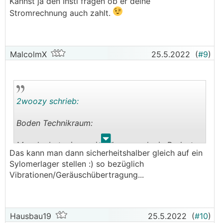
Kannst ja den Insti fragen ob er deine
Stromrechnung auch zahlt.
MalcolmX
25.5.2022
(
#9
)
2woozy schrieb:
Boden Technikraum:
.
.
Manche betonieren sich davor auch ein Podest.
Das kann man dann sicherheitshalber gleich auf ein
Habe ich auch gemacht, hätte fürs Display der
Sylomerlager stellen :) so bezüglich
😅
WP
sogar noch 20cm höher sein können
.
Vibrationen/Geräuschübertragung...
Such Mal hier nach 'podest Wärmepumpe'
Hausbau19
25.5.2022
(
#10
)