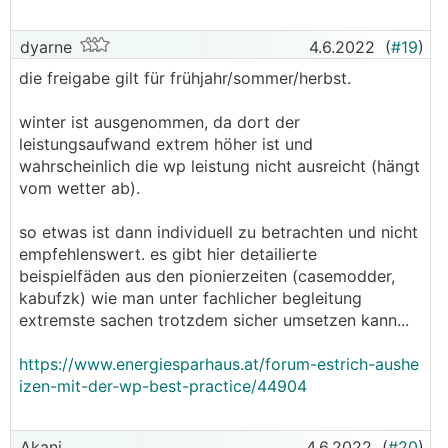
Thema! Hab ich auch gemacht, hat sich gespielt
(ohne Heizstab und ohne Freigabe auf 120 Hz)!
dyarne
4.6.2022
(
#19
)
die freigabe gilt für frühjahr/sommer/herbst.
──────
dyarne schrieb: leider erreicht man niemals alle,
winter ist ausgenommen, da dort der
bei weitem nicht...
leistungsaufwand extrem höher ist und
───────────────
wahrscheinlich die wp leistung nicht ausreicht (hängt
vom wetter ab).
😔
Wie wahr...
so etwas ist dann individuell zu betrachten und nicht
──────
empfehlenswert. es gibt hier detailierte
ds50 schrieb: So schnell kannst garnicht
beispielfäden aus den pionierzeiten (casemodder,
schauen, würde ich schon mit "Wer zahlt schafft
kabufzk) wie man unter fachlicher begleitung
an" kontern.
extremste sachen trotzdem sicher umsetzen kann...
───────────────
https://www.energiesparhaus.at/forum-estrich-aushe
Da gehts dann schnell in Richtung
izen-mit-der-wp-best-practice/44904
Gewährleistung und so weiter, wenn was
passiert. Darum versteh ichs, wenn manche da
"zaghaft" sind. Aber wenns System (Kombination
Akani
4.6.2022
(
#20
)