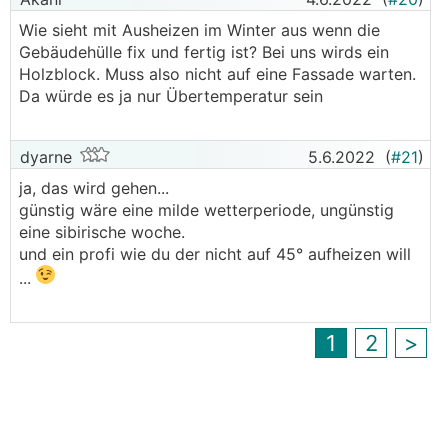
S1155 und
RGK
) ja eh explizit fürs
Estrichausheizen freigegeben ist, dann kommt
Wie sieht mit Ausheizen im Winter aus wenn die
wieder der vorige Punkt ins Spiel!
Gebäudehülle fix und fertig ist? Bei uns wirds ein
Holzblock. Muss also nicht auf eine Fassade warten.
Alte Insti-Weisheit: Lieber nix sagen, weil haben
Da würde es ja nur Übertemperatur sein
wir schon immer so gmacht...
dyarne
5.6.2022
(
#21
)
ja, das wird gehen...
günstig wäre eine milde wetterperiode, ungünstig
eine sibirische woche.
und ein profi wie du der nicht auf 45° aufheizen will
...
1
2
>