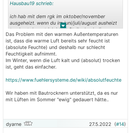
Hausbau19 schrieb:
ich hab mit dem rgk im oktober/november
ausgeheizt. wenn du im juni/juli/august ausheizt
.
.
trocknet der estrich ja großteils durch die warme
Das Problem mit den warmen Außentemperaturen
außentemperatur. warum da irgendetwas
ist, dass die warme Luft bereits sehr feucht ist
dagegen spricht verstehe ich nicht.
(absolute Feuchte) und deshalb nur schlecht
Feuchtigkeit aufnimmt.
Im Winter, wenn die Luft kalt und (absolut) trocken
ist, geht das einfacher.
https://www.fuehlersysteme.de/wiki/absolutfeuchte
Wir haben mit Bautrocknern unterstützt, da es nur
mit Lüften im Sommer "ewig" gedauert hätte..
dyarne
27.5.2022
(
#14
)