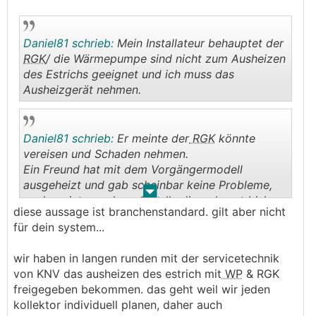
Daniel81 schrieb:
Mein Installateur behauptet der
RGK
/ die Wärmepumpe sind nicht zum Ausheizen
des Estrichs geeignet und ich muss das
Ausheizgerät nehmen.
.
.
Daniel81 schrieb:
Er meinte der
RGK
könnte
vereisen und Schaden nehmen.
Ein Freund hat mit dem Vorgängermodell
ausgeheizt und gab scheinbar keine Probleme,
.
.
auch meinte er, dass das alle die er kennt bisher
diese aussage ist branchenstandard. gilt aber nicht
so gehandhabt haben.
für dein system...
wir haben in langen runden mit der servicetechnik
von KNV das ausheizen des estrich mit
WP
& RGK
freigegeben bekommen. das geht weil wir jeden
kollektor individuell planen, daher auch