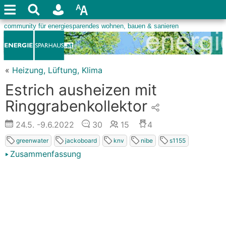
«
Heizung, Lüftung, Klima
Estrich ausheizen mit
Ringgrabenkollektor
24.5.
-9.6.2022
30
15
4
greenwater
jackoboard
knv
nibe
s1155
Zusammenfassung