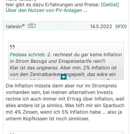
hier gibt es dazu Erfahrungen und Preise:
[Gelöst]
Über den Nutzen von PV-Anlagen ...
taliesin
14.5.2022
(
#10
)
Pedaaa schrieb:
2. rechnest du gar keine Inflation
in Strom Bezugs und Einspeisetarife rein?!
Klar ist das ungewiss. Aber min. 2% Inflation ist
von den Zentralbanken angepeilt, das wäre ein
.
.
sicheres Minimum was du rechnen kannst. Real
Die Inflation müsste dann aber nur im Strompreis
ists dann vermutlich?! eh deutlich mehr
vorhanden sein, bei meinen alternativen Invests
rechne ich auch immer mit Ertrag über Inflation, weil
alles andere ist ja sinnlos. Was hilft mir ein Sparbuch
mit 4% Zinsen, wenn ich 5% Inflation habe ... also ja
unterm Kopfkissen ist noch sinnloser.