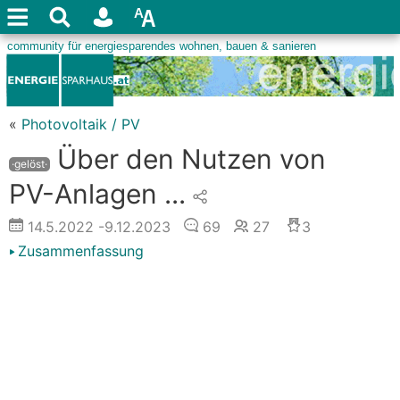
«
Photovoltaik / PV
Über den Nutzen von
·gelöst·
PV-Anlagen ...
14.5.2022
-9.12.2023
69
27
3
Zusammenfassung