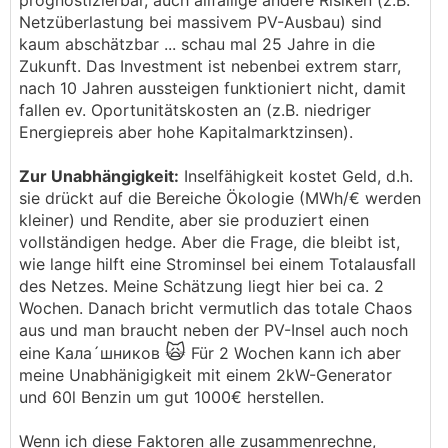
prognostizierbar, auch allfällige andere Risiken (z.B.
Netzüberlastung bei massivem PV-Ausbau) sind
kaum abschätzbar ... schau mal 25 Jahre in die
Zukunft. Das Investment ist nebenbei extrem starr,
nach 10 Jahren aussteigen funktioniert nicht, damit
fallen ev. Oportunitätskosten an (z.B. niedriger
Energiepreis aber hohe Kapitalmarktzinsen).
Zur Unabhängigkeit:
Inselfähigkeit kostet Geld, d.h.
sie drückt auf die Bereiche Ökologie (MWh/€ werden
kleiner) und Rendite, aber sie produziert einen
vollständigen hedge. Aber die Frage, die bleibt ist,
wie lange hilft eine Strominsel bei einem Totalausfall
des Netzes. Meine Schätzung liegt hier bei ca. 2
Wochen. Danach bricht vermutlich das totale Chaos
aus und man braucht neben der PV-Insel auch noch
🙀
eine Кала´шников
Für 2 Wochen kann ich aber
meine Unabhänigigkeit mit einem 2kW-Generator
und 60l Benzin um gut 1000€ herstellen.
Wenn ich diese Faktoren alle zusammenrechne,