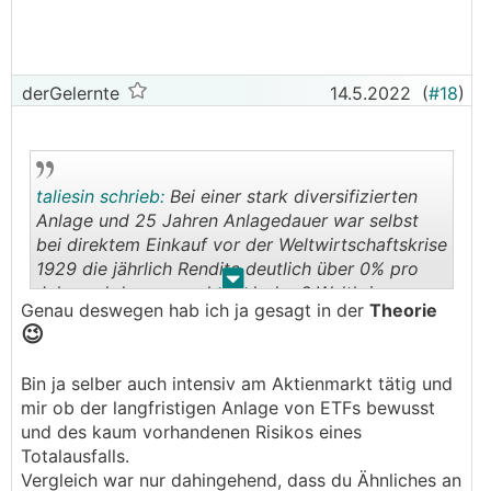
derGelernte
14.5.2022
(
#18
)
taliesin schrieb:
Bei einer stark diversifizierten
Anlage und 25 Jahren Anlagedauer war selbst
bei direktem Einkauf vor der Weltwirtschaftskrise
1929 die jährlich Rendite deutlich über 0% pro
.
.
Jahr und da war auch noch der 2.Weltkrieg
Genau deswegen hab ich ja gesagt in der
Theorie
dazwischen.
😉
Bin ja selber auch intensiv am Aktienmarkt tätig und
mir ob der langfristigen Anlage von ETFs bewusst
und des kaum vorhandenen Risikos eines
Totalausfalls.
Vergleich war nur dahingehend, dass du Ähnliches an