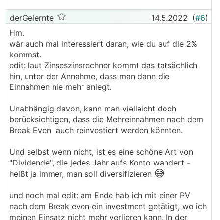
41kWp produziert ca. 40MWh/a und kostet gut
50k€
derGelernte
14.5.2022
(
#6
)
───────────────
Hm.
wär auch mal interessiert daran, wie du auf die 2%
Ich kenn zwar deine Gegebenheiten vor Ort
kommst.
nicht, aber du bist ja Handwerklich geschickt. Mit
edit: laut Zinseszinsrechner kommt das tatsächlich
einem Elektriker in der Hinterhand würde ich
hin, unter der Annahme, dass man dann die
sagen kostet dir die Anlage nicht Mal die Hälfte.
Einnahmen nie mehr anlegt.
───────────────
Unabhängig davon, kann man vielleicht doch
Mit 1000€/kWp kann man schon rechnen.
berücksichtigen, dass die Mehreinnahmen nach dem
Break Even auch reinvestiert werden könnten.
Und selbst wenn nicht, ist es eine schöne Art von
"Dividende", die jedes Jahr aufs Konto wandert -
😅
heißt ja immer, man soll diversifizieren
und noch mal edit: am Ende hab ich mit einer PV
nach dem Break even ein investment getätigt, wo ich
meinen Einsatz nicht mehr verlieren kann. In der