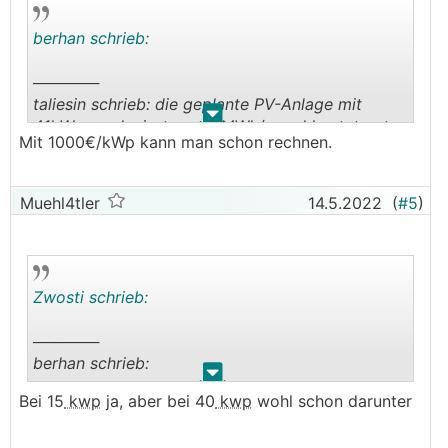
berhan schrieb:
──────
taliesin schrieb: die geplante PV-Anlage mit
.
.
41kWp produziert ca. 40MWh/a und kostet gut
Mit 1000€/kWp kann man schon rechnen.
50k€
───────────────
Muehl4tler
14.5.2022
(
#5
)
Ich kenn zwar deine Gegebenheiten vor Ort
nicht, aber du bist ja Handwerklich geschickt. Mit
einem Elektriker in der Hinterhand würde ich
sagen kostet dir die Anlage nicht Mal die Hälfte.
Zwosti schrieb:
──────
berhan schrieb:
.
.
Bei 15
kwp
ja, aber bei 40
kwp
wohl schon darunter
──────
taliesin schrieb: die geplante PV-Anlage mit