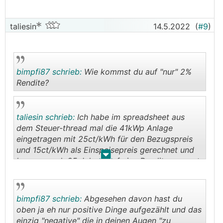
taliesin
14.5.2022
(
#9
)
bimpfi87 schrieb:
Wie kommst du auf "nur" 2%
Rendite?
.
.
taliesin schrieb:
Ich habe im spreadsheet aus
dem Steuer-thread mal die 41kWp Anlage
eingetragen mit 25ct/kWh für den Bezugspreis
und 15ct/kWh als Einspeisepreis gerechnet und
.
.
komme nach 25 Jahren auf eine Rendite von gut
2%/Jahr.
bimpfi87 schrieb:
Abgesehen davon hast du
oben ja eh nur positive Dinge aufgezählt und das
einzig "negative" die in deinen Augen "zu