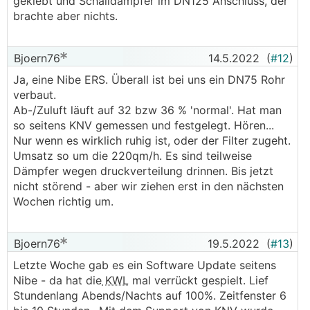
geklebt und Schalldämpfer im DN125 Anschluss, der
brachte aber nichts.
Bjoern76
14.5.2022
(
#12
)
Ja, eine Nibe ERS. Überall ist bei uns ein DN75 Rohr
verbaut.
Ab-/Zuluft läuft auf 32 bzw 36 % 'normal'. Hat man
so seitens KNV gemessen und festgelegt. Hören...
Nur wenn es wirklich ruhig ist, oder der Filter zugeht.
Umsatz so um die 220qm/h. Es sind teilweise
Dämpfer wegen druckverteilung drinnen. Bis jetzt
nicht störend - aber wir ziehen erst in den nächsten
Wochen richtig um.
Bjoern76
19.5.2022
(
#13
)
Letzte Woche gab es ein Software Update seitens
Nibe - da hat die
KWL
mal verrückt gespielt. Lief
Stundenlang Abends/Nachts auf 100%. Zeitfenster 6