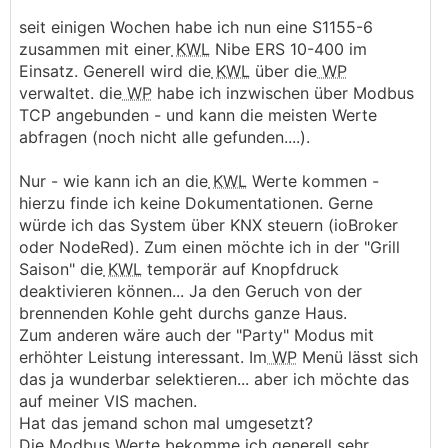
seit einigen Wochen habe ich nun eine S1155-6
zusammen mit einer
KWL
Nibe ERS 10-400 im
Einsatz. Generell wird die
KWL
über die
WP
verwaltet. die
WP
habe ich inzwischen über Modbus
TCP angebunden - und kann die meisten Werte
abfragen (noch nicht alle gefunden....).
Nur - wie kann ich an die
KWL
Werte kommen -
hierzu finde ich keine Dokumentationen. Gerne
würde ich das System über KNX steuern (ioBroker
oder NodeRed). Zum einen möchte ich in der "Grill
Saison" die
KWL
temporär auf Knopfdruck
deaktivieren können... Ja den Geruch von der
brennenden Kohle geht durchs ganze Haus.
Zum anderen wäre auch der "Party" Modus mit
erhöhter Leistung interessant. Im
WP
Menü lässt sich
das ja wunderbar selektieren... aber ich möchte das
auf meiner VIS machen.
Hat das jemand schon mal umgesetzt?
Die Modbus Werte bekomme ich generell sehr