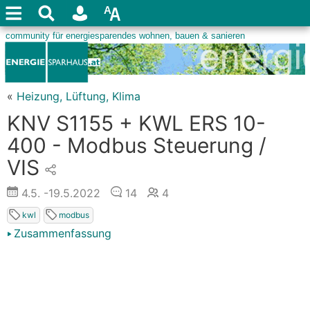
«
Heizung, Lüftung, Klima
KNV S1155 + KWL ERS 10-
400 - Modbus Steuerung /
VIS
4.5.
-19.5.2022
14
4
kwl
modbus
Zusammenfassung