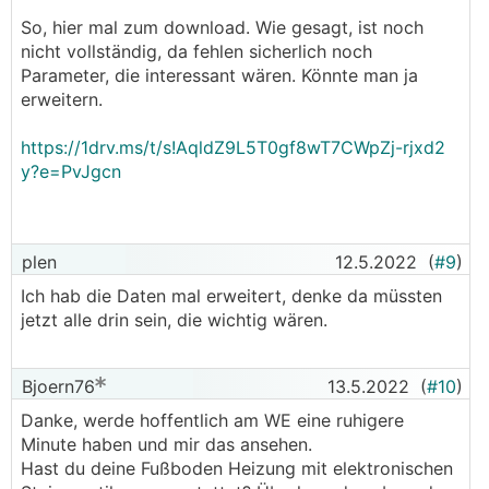
So, hier mal zum download. Wie gesagt, ist noch
nicht vollständig, da fehlen sicherlich noch
Parameter, die interessant wären. Könnte man ja
erweitern.
https://1drv.ms/t/s!AqldZ9L5T0gf8wT7CWpZj-rjxd2
y?e=PvJgcn
plen
12.5.2022
(
#9
)
Ich hab die Daten mal erweitert, denke da müssten
jetzt alle drin sein, die wichtig wären.
Bjoern76
13.5.2022
(
#10
)
Danke, werde hoffentlich am WE eine ruhigere
Minute haben und mir das ansehen.
Hast du deine Fußboden Heizung mit elektronischen