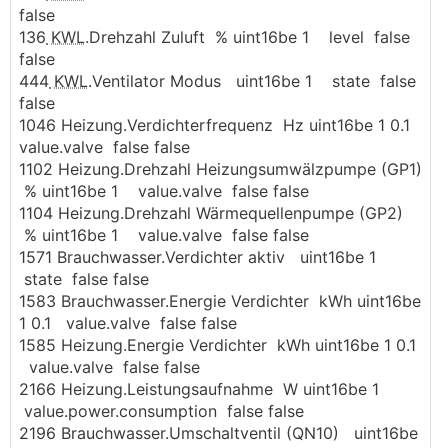
false
136
KWL
.Drehzahl Zuluft % uint16be 1 level false
false
444
KWL
.Ventilator Modus uint16be 1 state false
false
1046 Heizung.Verdichterfrequenz Hz uint16be 1 0.1
value.valve false false
1102 Heizung.Drehzahl Heizungsumwälzpumpe (GP1)
% uint16be 1 value.valve false false
1104 Heizung.Drehzahl Wärmequellenpumpe (GP2)
% uint16be 1 value.valve false false
1571 Brauchwasser.Verdichter aktiv uint16be 1
state false false
1583 Brauchwasser.Energie Verdichter kWh uint16be
1 0.1 value.valve false false
1585 Heizung.Energie Verdichter kWh uint16be 1 0.1
value.valve false false
2166 Heizung.Leistungsaufnahme W uint16be 1
value.power.consumption false false
2196 Brauchwasser.Umschaltventil (QN10) uint16be