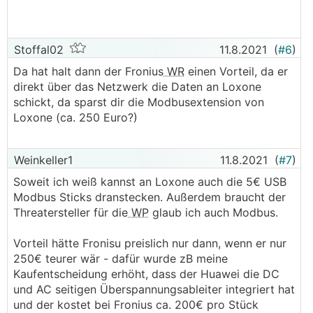
WR
auch ohne Probleme an die KNV
Wärmepumpe anschließen kann. Muss ich mich
noch schlau machen.
Stoffal02
11.8.2021
(
#6
)
Da hat halt dann der Fronius
WR
einen Vorteil, da er
direkt über das Netzwerk die Daten an Loxone
schickt, da sparst dir die Modbusextension von
Loxone (ca. 250 Euro?)
Weinkeller1
11.8.2021
(
#7
)
Soweit ich weiß kannst an Loxone auch die 5€ USB
Modbus Sticks dranstecken. Außerdem braucht der
Threatersteller für die
WP
glaub ich auch Modbus.
Vorteil hätte Fronisu preislich nur dann, wenn er nur
250€ teurer wär - dafür wurde zB meine
Kaufentscheidung erhöht, dass der Huawei die DC
und AC seitigen Überspannungsableiter integriert hat
und der kostet bei Fronius ca. 200€ pro Stück