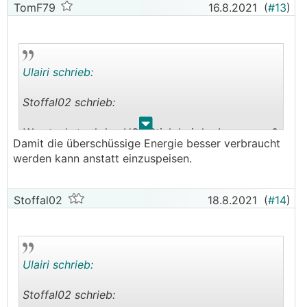
TomF79
16.8.2021
(
#13
)
Ulairi schrieb:
Stoffal02 schrieb:
.
.
Wo steckst ud den USB Stick bei der Loxone an?
Damit die überschüssige Energie besser verbraucht
Die hat doch gar keinen USB Anschluss...
werden kann anstatt einzuspeisen.
Ich habe für die Wärmepume eine zusätzliche
Modbusextension benötigt, da der Modbus
Stoffal02
18.8.2021
(
#14
)
Energiezähler und KNV nicht auf einer verwendet
werden konnte.
Modbus bei der Wärmepumpe benötigst du aber
Ulairi schrieb:
meiner Meinung nach nur, wenn du die Daten
auslesen möchtest. Für die
Stoffal02 schrieb:
Warmwassertemperatur erhöhung usw. nehme