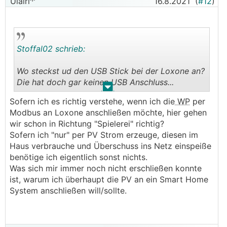
Ulairi
16.8.2021
(
#12
)
Stoffal02 schrieb:
Wo steckst ud den USB Stick bei der Loxone an?
Die hat doch gar keinen USB Anschluss...
.
.
Sofern ich es richtig verstehe, wenn ich die
WP
per
Ich habe für die Wärmepume eine zusätzliche
Modbus an Loxone anschließen möchte, hier gehen
Modbusextension benötigt, da der Modbus
wir schon in Richtung "Spielerei" richtig?
Energiezähler und KNV nicht auf einer verwendet
Sofern ich "nur" per PV Strom erzeuge, diesen im
werden konnte.
Haus verbrauche und Überschuss ins Netz einspeiße
benötige ich eigentlich sonst nichts.
Modbus bei der Wärmepumpe benötigst du aber
Was sich mir immer noch nicht erschließen konnte
meiner Meinung nach nur, wenn du die Daten
ist, warum ich überhaupt die PV an ein Smart Home
auslesen möchtest. Für die
System anschließen will/sollte.
Warmwassertemperatur erhöhung usw. nehme
ich bei KNV die SmartPriceAdaption-eingänge
(Hab ich aber noch nicht fertig verkabelt....)