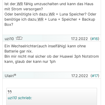
Ist der
WR
fähig umzuschalten und kann das Haus
Was sich mir immer noch nicht erschließen
mit Strom versorgen?
konnte ist, warum ich überhaupt die PV an ein
Oder benötigte ich dazu
WR
+ Luna Speicher? Oder
Smart Home System anschließen will/sollte.
benötige ich dazu
WR
+ Luna + Speicher + Backup
Box?
uzi10
17.2.2022
(
#16
)
Ein Wechselrichter(auch inselfähig) kann ohne
Batterie gar nix.
Bin mir nicht mal sicher ob der Huawei 3ph Notstrom
kann, glaub der kann nur 1ph
Ulairi
17.2.2022
(
#17
)
uzi10 schrieb: