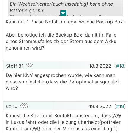
Ein Wechselrichter(auch inselfähig) kann ohne
Batterie gar nix.
.
.
Bin mir nicht mal sicher ob der Huawei 3ph
Kann nur 1 Phase Notstrom egal welche Backup Box.
Notstrom kann, glaub der kann nur 1ph
Aber benötige ich die Backup Box, damit im Falle
eines Stromausfalles zb der Strom aus dem Akku
genommen wird?
Stoffl81
18.3.2022
(
#18
)
Da hier KNV angesprochen wurde, wie kann man
diese so einstellen,dass die PV optimal ausgenutzt
wird?
uzi10
19.3.2022
(
#19
)
Kannst die Knv ja mit Kontakte ansteuern, dass
WW
in Luxus fahrt oder die Heizung überheizt(potfreier
Kontakt am
WR
oder per Modbus aus einer Logik).