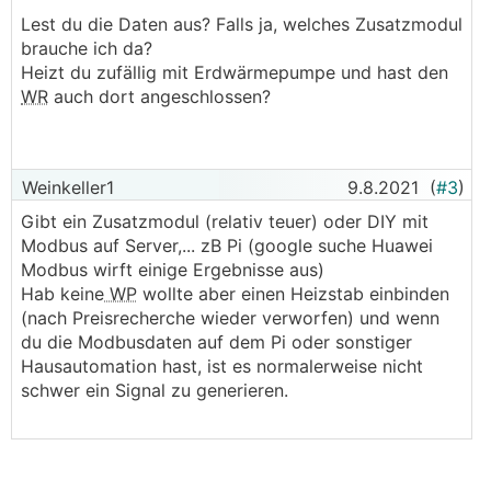
Einstellungen über app am Handy. Wenn du die
Lest du die Daten aus? Falls ja, welches Zusatzmodul
Daten irgendwie sehen willst musst über
brauche ich da?
Zusatzmodul oder Bus basteln. Dafür eben viel
Heizt du zufällig mit Erdwärmepumpe und hast den
günstiger und auch sehr leise. Meiner läuft knapp
WR
auch dort angeschlossen?
ein Jahr ohne irgendein Problem... 10 Jahre
Garantie sind ja dabei.
Weinkeller1
9.8.2021
(
#3
)
Gibt ein Zusatzmodul (relativ teuer) oder DIY mit
Modbus auf Server,... zB Pi (google suche Huawei
Modbus wirft einige Ergebnisse aus)
Hab keine
WP
wollte aber einen Heizstab einbinden
(nach Preisrecherche wieder verworfen) und wenn
du die Modbusdaten auf dem Pi oder sonstiger
Hausautomation hast, ist es normalerweise nicht
schwer ein Signal zu generieren.