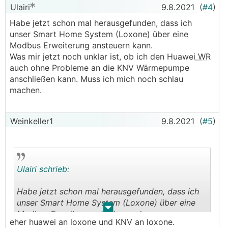
Ulairi
9.8.2021
(
#4
)
Habe jetzt schon mal herausgefunden, dass ich
unser Smart Home System (Loxone) über eine
Modbus Erweiterung ansteuern kann.
Was mir jetzt noch unklar ist, ob ich den Huawei
WR
auch ohne Probleme an die KNV Wärmepumpe
anschließen kann. Muss ich mich noch schlau
machen.
Weinkeller1
9.8.2021
(
#5
)
Ulairi schrieb:
Habe jetzt schon mal herausgefunden, dass ich
unser Smart Home System (Loxone) über eine
.
.
Modbus Erweiterung ansteuern kann
eher huawei an loxone und KNV an loxone.
Was mir jetzt noch unklar ist, ob ich den Huawei