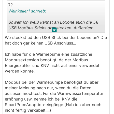
Weinkeller1 schrieb:
Soweit ich weiß kannst an Loxone auch die 5€
USB Modbus Sticks dranstecken. Außerdem
.
.
braucht der Threatersteller für die
WP
glaub ich
Wo steckst ud den USB Stick bei der Loxone an? Die
auch Modbus.
hat doch gar keinen USB Anschluss...
Vorteil hätte Fronisu preislich nur dann, wenn er
Ich habe für die Wärmepume eine zusätzliche
nur 250€ teurer wär - dafür wurde zB meine
Modbusextension benötigt, da der Modbus
Kaufentscheidung erhöht, dass der Huawei die
Energiezähler und KNV nicht auf einer verwendet
DC und AC seitigen Überspannungsableiter
werden konnte.
integriert hat und der kostet bei Fronius ca.
200€ pro Stück
Modbus bei der Wärmepumpe benötigst du aber
meiner Meinung nach nur, wenn du die Daten
auslesen möchtest. Für die Warmwassertemperatur
erhöhung usw. nehme ich bei KNV die
SmartPriceAdaption-eingänge (Hab ich aber noch
nicht fertig verkabelt....)