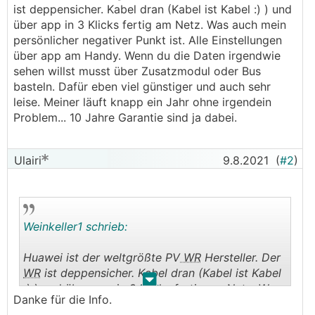
ist deppensicher. Kabel dran (Kabel ist Kabel :) ) und
über app in 3 Klicks fertig am Netz. Was auch mein
persönlicher negativer Punkt ist. Alle Einstellungen
über app am Handy. Wenn du die Daten irgendwie
sehen willst musst über Zusatzmodul oder Bus
basteln. Dafür eben viel günstiger und auch sehr
leise. Meiner läuft knapp ein Jahr ohne irgendein
Problem... 10 Jahre Garantie sind ja dabei.
Ulairi
9.8.2021
(
#2
)
Weinkeller1 schrieb:
Huawei ist der weltgrößte PV
WR
Hersteller. Der
WR
ist deppensicher. Kabel dran (Kabel ist Kabel
.
.
:) ) und über app in 3 Klicks fertig am Netz. Was
Danke für die Info.
auch mein persönlicher negativer Punkt ist. Alle