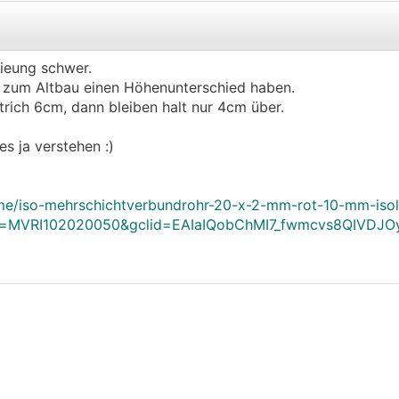
.
.
lieung schwer.
 zum Altbau einen Höhenunterschied haben.
.
.
ich 6cm, dann bleiben halt nur 4cm über.
s ja verstehen :)
e/iso-mehrschichtverbundrohr-20-x-2-mm-rot-10-mm-isolie
ar=MVRI102020050&gclid=EAIaIQobChMI7_fwmcvs8QIVD