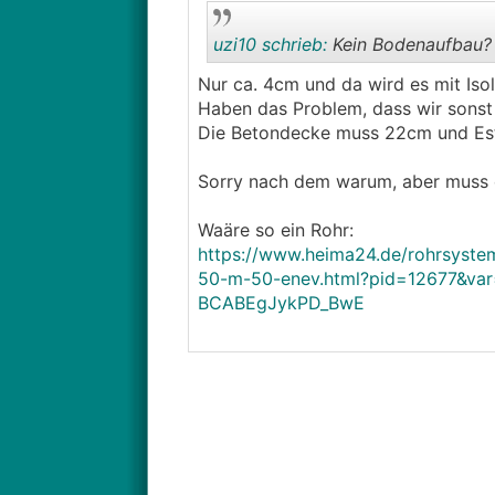
uzi10 schrieb:
Kein Bodenaufbau?
Nur ca. 4cm und da wird es mit Iso
Haben das Problem, dass wir sonst
Die Betondecke muss 22cm und Estr
Sorry nach dem warum, aber muss e
Waäre so ein Rohr:
https://www.heima24.de/rohrsystem
50-m-50-enev.html?pid=12677&v
BCABEgJykPD_BwE