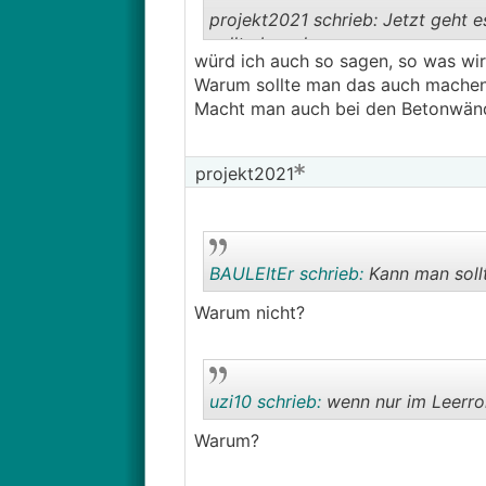
projekt2021 schrieb: Jetzt geht 
sollte bzw. kann.
würd ich auch so sagen, so was wir
──────
Warum sollte man das auch machen
Macht man auch bei den Betonwänd

Kann man sollte man aber nicht.
projekt2021
BAULEItEr schrieb:
Kann man sollt
Warum nicht?
uzi10 schrieb:
wenn nur im Leerro
Warum?