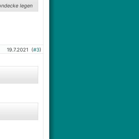
tondecke legen
19.7.2021
(
#3
)