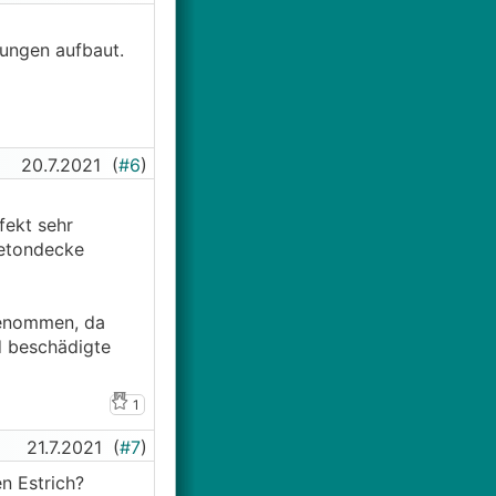
nungen aufbaut.
20.7.2021
(
#6
)
fekt sehr
Betondecke
genommen, da
d beschädigte
1
21.7.2021
(
#7
)
n Estrich?