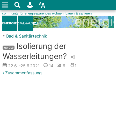
«
Bad & Sanitärtechnik
Isolierung der
·gelöst·
Wasserleitungen?
22.6.
-25.6.2021
14
6
1
Zusammenfassung