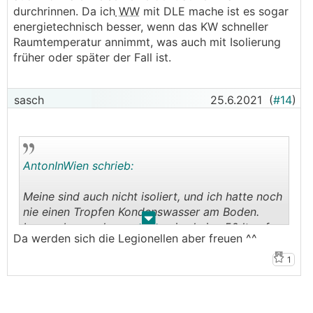
durchrinnen. Da ich
WW
mit DLE mache ist es sogar
energietechnisch besser, wenn das KW schneller
Raumtemperatur annimmt, was auch mit Isolierung
früher oder später der Fall ist.
sasch
25.6.2021
(
#14
)
AntonInWien schrieb:
Meine sind auch nicht isoliert, und ich hatte noch
nie einen Tropfen Kondenswasser am Boden.
.
.
Lasse aber auch normalerweise keine 50 lt auf
Da werden sich die Legionellen aber freuen ^^
einmal durchrinnen. Da ich
WW
mit DLE mache
ist es sogar energietechnisch besser, wenn das
1
KW schneller Raumtemperatur annimmt, was
auch mit Isolierung früher oder später der Fall ist.