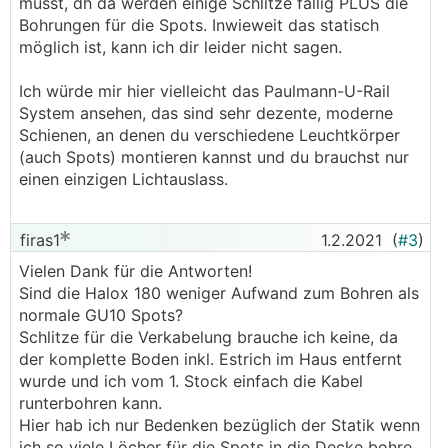
musst, dh da werden einige Schlitze fällig PLUS die
Bohrungen für die Spots. Inwieweit das statisch
möglich ist, kann ich dir leider nicht sagen.
Ich würde mir hier vielleicht das Paulmann-U-Rail
System ansehen, das sind sehr dezente, moderne
Schienen, an denen du verschiedene Leuchtkörper
(auch Spots) montieren kannst und du brauchst nur
einen einzigen Lichtauslass.
firas1
1.2.2021
(
#3
)
Vielen Dank für die Antworten!
Sind die Halox 180 weniger Aufwand zum Bohren als
normale GU10 Spots?
Schlitze für die Verkabelung brauche ich keine, da
der komplette Boden inkl. Estrich im Haus entfernt
wurde und ich vom 1. Stock einfach die Kabel
runterbohren kann.
Hier hab ich nur Bedenken bezüglich der Statik wenn
ich so viele Löcher für die Spots in die Decke bohre.