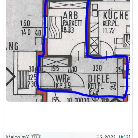
MalcolmX
1.2.2021
(
#12
)