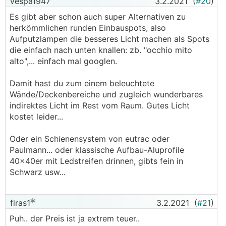
vespa1947
3.2.2021
(
#20
)
Es gibt aber schon auch super Alternativen zu
herkömmlichen runden Einbauspots, also
Aufputzlampen die besseres Licht machen als Spots
die einfach nach unten knallen: zb. "occhio mito
alto",... einfach mal googlen.
Damit hast du zum einem beleuchtete
Wände/Deckenbereiche und zugleich wunderbares
indirektes Licht im Rest vom Raum. Gutes Licht
kostet leider...
Oder ein Schienensystem von eutrac oder
Paulmann... oder klassische Aufbau-Aluprofile
40x40er mit Ledstreifen drinnen, gibts fein in
Schwarz usw...
firas1
3.2.2021
(
#21
)
Puh.. der Preis ist ja extrem teuer..