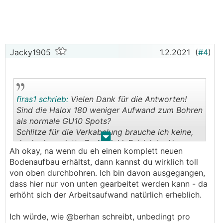
Jacky1905
1.2.2021
(
#4
)
firas1 schrieb:
Vielen Dank für die Antworten!
Sind die Halox 180 weniger Aufwand zum Bohren
als normale GU10 Spots?
Schlitze für die Verkabelung brauche ich keine,
.
.
da der komplette Boden inkl. Estrich im Haus
Ah okay, na wenn du eh einen komplett neuen
entfernt wurde und ich vom 1. Stock einfach die
Bodenaufbau erhältst, dann kannst du wirklich toll
Kabel runterbohren kann.
von oben durchbohren. Ich bin davon ausgegangen,
Hier hab ich nur Bedenken bezüglich der Statik
dass hier nur von unten gearbeitet werden kann - da
wenn ich so viele Löcher für die Spots in die
erhöht sich der Arbeitsaufwand natürlich erheblich.
Decke bohre.
Ich würde, wie @berhan schreibt, unbedingt pro