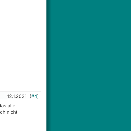
12.1.2021
(
#4
)
as alle
ch nicht