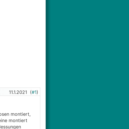
11.1.2021
(
#1
)
osen montiert,
ine montiert
 Messungen