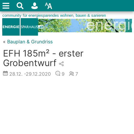
«
Bauplan & Grundriss
EFH 185m² - erster
Grobentwurf
28.12.
-29.12.2020
9
7