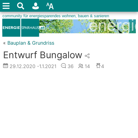
«
Bauplan & Grundriss
Entwurf Bungalow
29.12.2020
-1.1.2021
36
14
4