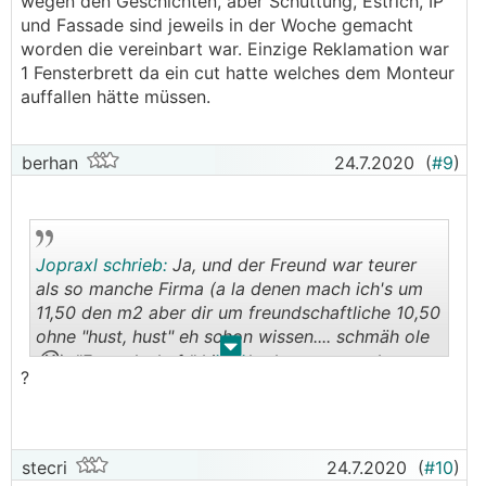
wegen den Geschichten, aber Schüttung, Estrich, IP
und Fassade sind jeweils in der Woche gemacht
worden die vereinbart war. Einzige Reklamation war
1 Fensterbrett da ein cut hatte welches dem Monteur
auffallen hätte müssen.
berhan
24.7.2020
(
#9
)
Jopraxl schrieb:
Ja, und der Freund war teurer
als so manche Firma (a la denen mach ich's um
11,50 den m2 aber dir um freundschaftliche 10,50
ohne "hust, hust" eh schon wissen.... schmäh ole
.
.
😆
). "Freundschaft" hin oder her man merkt
?
wieder einmal, es geht rein ums Geschäft.
stecri
24.7.2020
(
#10
)