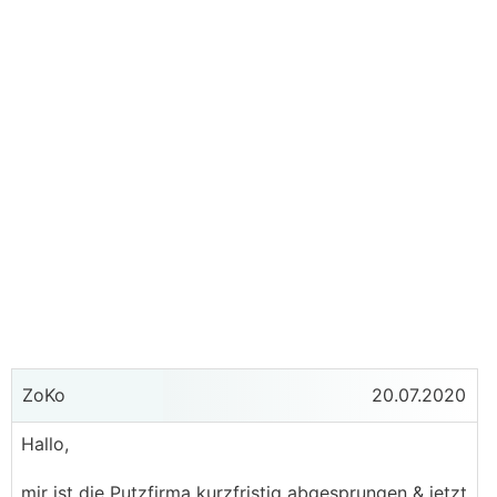
ZoKo
20.07.2020
Hallo,
mir ist die Putzfirma kurzfristig abgesprungen & jetzt