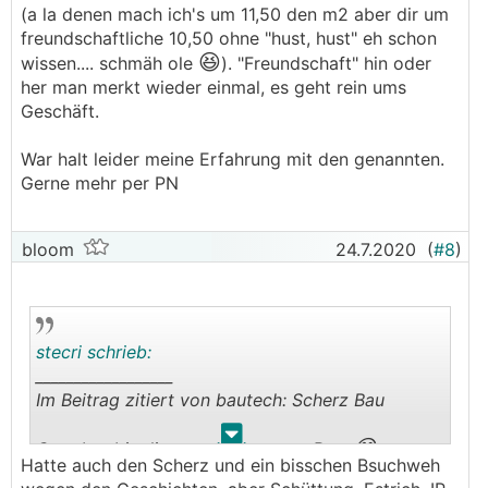
(a la denen mach ich's um 11,50 den m2 aber dir um
freundschaftliche 10,50 ohne "hust, hust" eh schon
😆
wissen.... schmäh ole
). "Freundschaft" hin oder
her man merkt wieder einmal, es geht rein ums
Geschäft.
War halt leider meine Erfahrung mit den genannten.
Gerne mehr per PN
bloom
24.7.2020
(
#8
)
stecri schrieb:
__________________
Im Beitrag zitiert von bautech: Scherz Bau
.
.
😁
Gut aber bis die starten hast nen Bart
Hatte auch den Scherz und ein bisschen Bsuchweh