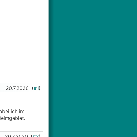
20.7.2020
(
#1
)
obei ich im
Heimgebiet.
20.7.2020
(
#2
)