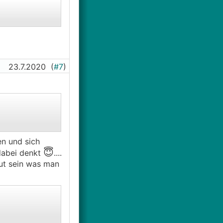
23.7.2020
(
#7
)
en und sich
😇
 dabei denkt
....
gut sein was man