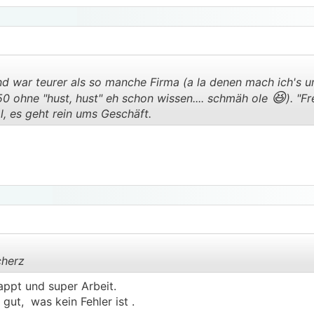
nd war teurer als so manche Firma (a la denen mach ich's 
😆
50 ohne "hust, hust" eh schon wissen.... schmäh ole
). "F
, es geht rein ums Geschäft.
.
.
cherz
lappt und super Arbeit.
gut, was kein Fehler ist .