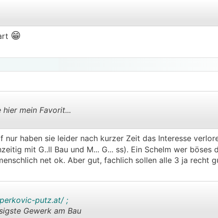
😁
art
.
.
ier mein Favorit...
 nur haben sie leider nach kurzer Zeit das Interesse verlor
.
.
zeitig mit G..ll Bau und M... G... ss). Ein Schelm wer böses
schlich net ok. Aber gut, fachlich sollen alle 3 ja recht 
perkovic-putz.at/ ;
ssigste Gewerk am Bau