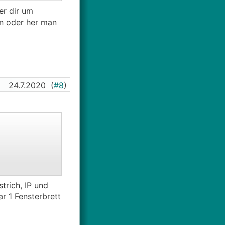
er dir um
in oder her man
24.7.2020
(
#8
)
rich, IP und
r 1 Fensterbrett