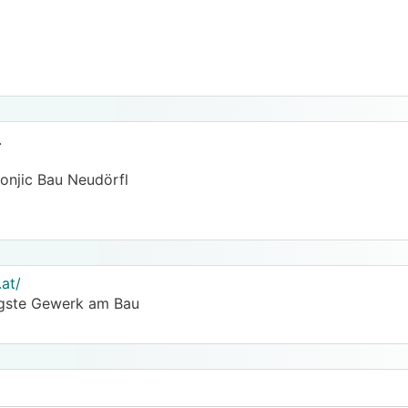
.
konjic Bau Neudörfl
.at/
sigste Gewerk am Bau