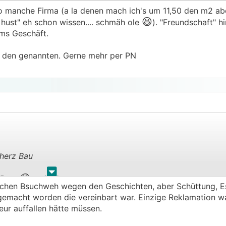
so manche Firma (a la denen mach ich's um 11,50 den m2 ab
😆
.
.
 hust" eh schon wissen.... schmäh ole
). "Freundschaft" h
ums Geschäft.
it den genannten. Gerne mehr per PN
cherz Bau
.
.
😁
 Bart
schen Bsuchweh wegen den Geschichten, aber Schüttung, Est
gemacht worden die vereinbart war. Einzige Reklamation wa
eur auffallen hätte müssen.