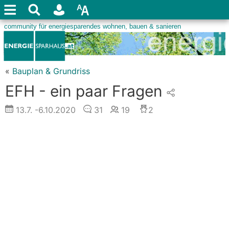
«
Bauplan & Grundriss
EFH - ein paar Fragen
13.7.
-6.10.2020
31
19
2