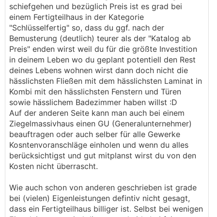
schiefgehen und bezüglich Preis ist es grad bei
Walmdach - kostet mit Fundamentplatte, LWP
einem Fertigteilhaus in der Kategorie
und schlüsselfertig ca 350.000 ...ohne Extras.
"Schlüsselfertig" so, dass du ggf. nach der
Klar, die Raumaufteilung ist halt nicht genau so
Bemusterung (deutlich) teurer als der "Katalog ab
wie ich es möchte usw. aber dafür evtl. weniger
Preis" enden wirst weil du für die größte Investition
Sorgen und ein sichereres Budget.
in deinem Leben wo du geplant potentiell den Rest
deines Lebens wohnen wirst dann doch nicht die
Ich bin kein großer Bauexperte der sich bei den
hässlichsten Fließen mit dem hässlichsten Laminat in
einzelnen Gewerken auskennt und genau weiß
Kombi mit den hässlichsten Fenstern und Türen
was wie wo und wann geplant werden muss oder
sowie hässlichem Badezimmer haben willst :D
zu erfolgen hat. Was würdet ihr an meiner Stelle
Auf der anderen Seite kann man auch bei einem
tun?
Ziegelmassivhaus einen GU (Generalunternehmer)
beauftragen oder auch selber für alle Gewerke
Kosntenvoranschläge einholen und wenn du alles
berücksichtigst und gut mitplanst wirst du von den
Kosten nicht überrascht.
Wie auch schon von anderen geschrieben ist grade
bei (vielen) Eigenleistungen defintiv nicht gesagt,
dass ein Fertigteilhaus billiger ist. Selbst bei wenigen