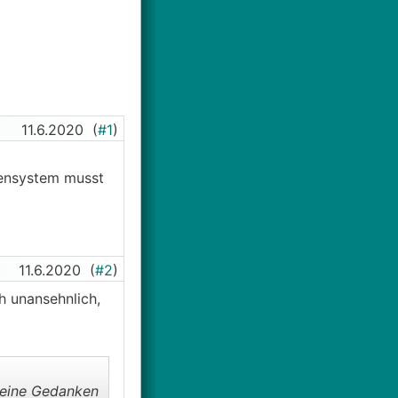
11.6.2020
(
#1
)
adensystem musst
11.6.2020
(
#2
)
h unansehnlich,
 keine Gedanken