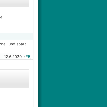
el
hnell und spart
12.6.2020
(
#5
)