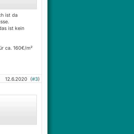
h ist da
sse.
as ist kein
ür ca. 160€/m²
12.6.2020
(
#3
)