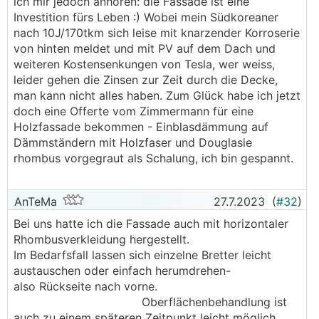
ich mir jedoch anhören: die Fassade ist eine
Investition fürs Leben :) Wobei mein Südkoreaner
nach 10J/170tkm sich leise mit knarzender Korroserie
von hinten meldet und mit PV auf dem Dach und
weiteren Kostensenkungen von Tesla, wer weiss,
leider gehen die Zinsen zur Zeit durch die Decke,
man kann nicht alles haben. Zum Glück habe ich jetzt
doch eine Offerte vom Zimmermann für eine
Holzfassade bekommen - Einblasdämmung auf
Dämmständern mit Holzfaser und Douglasie
rhombus vorgegraut als Schalung, ich bin gespannt.
AnTeMa
27.7.2023
(
#32
)
Bei uns hatte ich die Fassade auch mit horizontaler
Rhombusverkleidung hergestellt.
Im Bedarfsfall lassen sich einzelne Bretter leicht
austauschen oder einfach herumdrehen-
also Rückseite nach vorne.
Oberflächenbehandlung ist
auch zu einem späteren Zeitpunkt leicht möglich.