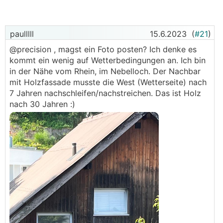
Was sind eure Meinungen dazu?
Hat jemand eine Prefa Fassade? Braucht man sich
um eine Überhitzung bei hinterlüfteter Fassade
paulllll
15.6.2023
(
#21
)
wirklich keine Gedanken machen?
@precision , magst ein Foto posten? Ich denke es
kommt ein wenig auf Wetterbedingungen an. Ich bin
Besten Dank für eure Meinungen.
in der Nähe vom Rhein, im Nebelloch. Der Nachbar
mit Holzfassade musste die West (Wetterseite) nach
7 Jahren nachschleifen/nachstreichen. Das ist Holz
nach 30 Jahren :)