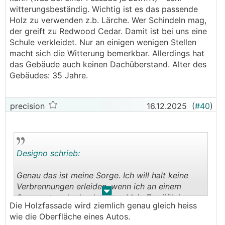
witterungsbeständig. Wichtig ist es das passende
Holz zu verwenden z.b. Lärche. Wer Schindeln mag,
der greift zu Redwood Cedar. Damit ist bei uns eine
Schule verkleidet. Nur an einigen wenigen Stellen
macht sich die Witterung bemerkbar. Allerdings hat
das Gebäude auch keinen Dachüberstand. Alter des
Gebäudes: 35 Jahre.
precision
16.12.2025
(
#40
)
Designo schrieb:
Genau das ist meine Sorge. Ich will halt keine
Verbrennungen erleiden, wenn ich an einem
.
.
Sommertag da drankomme. Mein Zweijähriger
Die Holzfassade wird ziemlich genau gleich heiss
sowieso nicht. Merci!
wie die Oberfläche eines Autos.