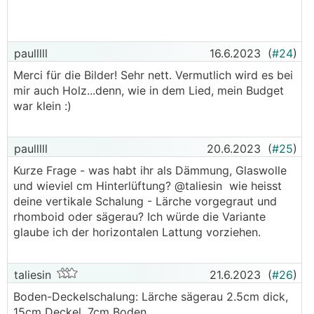
paulllll
16.6.2023
(
#24
)
Merci für die Bilder! Sehr nett. Vermutlich wird es bei
mir auch Holz...denn, wie in dem Lied, mein Budget
war klein :)
paulllll
20.6.2023
(
#25
)
Kurze Frage - was habt ihr als Dämmung, Glaswolle
und wieviel cm Hinterlüftung? @­taliesin wie heisst
deine vertikale Schalung - Lärche vorgegraut und
rhomboid oder sägerau? Ich würde die Variante
glaube ich der horizontalen Lattung vorziehen.
taliesin
21.6.2023
(
#26
)
Boden-Deckelschalung: Lärche sägerau 2.5cm dick,
15cm Deckel, 7cm Boden.