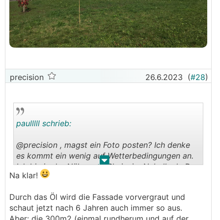
precision
26.6.2023
(
#28
)
paulllll schrieb:
@precision , magst ein Foto posten? Ich denke
es kommt ein wenig auf Wetterbedingungen an.
.
.
Ich bin in der Nähe vom Rhein, im Nebelloch. Der
Na klar!
Nachbar mit Holzfassade musste die West
(Wetterseite) nach 7 Jahren
Durch das Öl wird die Fassade vorvergraut und
nachschleifen/nachstreichen. Das ist Holz nach
schaut jetzt nach 6 Jahren auch immer so aus.
30 Jahren :)
Aber: die 300m2 (einmal rundherum und auf der