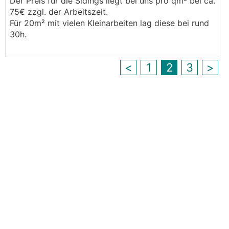
Der Preis für die Sidings liegt bei uns pro qm² bei ca.
75€ zzgl. der Arbeitszeit.
Für 20m² mit vielen Kleinarbeiten lag diese bei rund
30h.
<
1
2
3
>