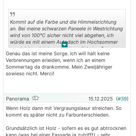
Kommt auf die Farbe und die Himmelsrichtung
an. Bei meine schwarzen Paneele in Westrichtung
wird von 100°C sicher nicht viel abgehen, ich
würde es mit einem Autodach im Hochsommer
.
.
vergleichen. Ich kann es aber nächsten Sommer
Genau das ist meine Sorge. Ich will halt keine
mit einer Wärmebildkamera einmal vermessen.
Verbrennungen erleiden, wenn ich an einem
Sommertag da drankomme. Mein Zweijähriger
sowieso nicht. Merci!
Panorama
15.12.2025
(
#39
)
Wenn Holz dann mit Vergraungslasur streichen. So
kommt es später nicht zu Farbunterschieden.
Grundsätzlich ist Holz - sofern es es gut abtrocknen
kann (was bei einer Fassade ja zutrifft) - sehr