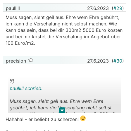
paulllll
27.6.2023
(
#29
)
Muss sagen, sieht geil aus. Ehre wem Ehre gebührt,
ich kann die Verschalung nicht selbst machen. Wie
kann das sein, dass bei dir 300m2 5000 Euro kosten
und bei mir kostet die Verschalung im Angebot über
100 Euro/m2.
precision
27.6.2023
(
#30
)
paulllll schrieb:
Muss sagen, sieht geil aus. Ehre wem Ehre
gebührt, ich kann die Verschalung nicht selbst
.
.
machen. Wie kann das sein, dass bei dir 300m2
Hahaha! - er beliebt zu scherzen!
5000 Euro kosten und bei mir kostet die
Verschalung im Angebot über 100 Euro/m2.