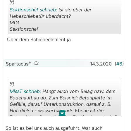
Sektionschef schrieb:
Ist sie über der
Hebeschiebetür überdacht?
MfG
Sektionschef
.
.
Über dem Schiebeelement ja.
Spartacus
14.3.2020
(
#6
)
MissT schrieb:
Hängt auch vom Belag bzw. dem
Bodenaufbau ab. Zum Beispiel: Betonplatte im
Gefälle, darauf Unterkonstruktion, darauf z. B.
Holzdielen - wasserführende Ebene ist die
.
.
Betonplatte, diese ist einige Zentimeter unterhalb
der Hebeschiebetür, ergo keine Gefahr
So ist es bei uns auch ausgeführt. War auch
anstauenden Wassers und damit auch kein Rigol-