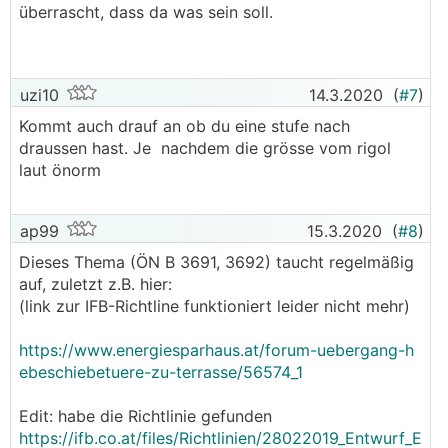
überrascht, dass da was sein soll.
Bedarf.
uzi10
14.3.2020
(
#7
)
Kommt auch drauf an ob du eine stufe nach
draussen hast. Je nachdem die grösse vom rigol
laut önorm
ap99
15.3.2020
(
#8
)
Dieses Thema (ÖN B 3691, 3692) taucht regelmäßig
auf, zuletzt z.B. hier:
(link zur IFB-Richtline funktioniert leider nicht mehr)
https://www.energiesparhaus.at/forum-uebergang-h
ebeschiebetuere-zu-terrasse/56574_1
Edit: habe die Richtlinie gefunden
https://ifb.co.at/files/Richtlinien/28022019_Entwurf_E