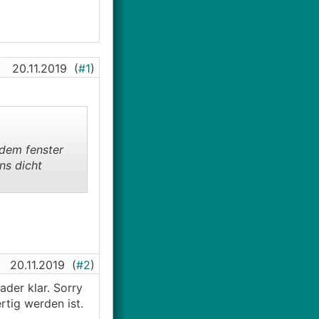
20.11.2019
(
#1
)
 dem fenster
ns dicht
20.11.2019
(
#2
)
der klar. Sorry
rtig werden ist.