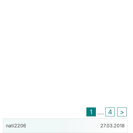
1
4
>
...
...
nati2206
27.03.2018