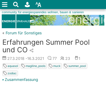
«
Forum für Sonstiges
Erfahrungen Summer Pool
und CO
27.3.2018
-16.3.2021
77
23
1
aquasol
magiline_pools
muck
summer_pool
zodiac
Zusammenfassung