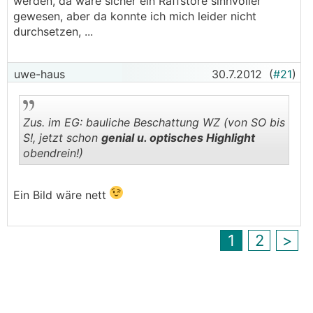
werden, da wäre sicher ein Raffstore sinnvoller
gewesen, aber da konnte ich mich leider nicht
durchsetzen, ...
uwe-haus
30.7.2012
(
#21
)
Zus. im EG: bauliche Beschattung WZ (von SO bis
S!, jetzt schon
genial u. optisches Highlight
obendrein!)
.
.
Ein Bild wäre nett
1
2
>