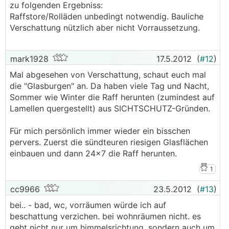
zu folgenden Ergebniss:
Raffstore/Rolläden unbedingt notwendig. Bauliche
Verschattung nützlich aber nicht Vorraussetzung.
mark1928
17.5.2012
(
#12
)
Mal abgesehen von Verschattung, schaut euch mal
die "Glasburgen" an. Da haben viele Tag und Nacht,
Sommer wie Winter die Raff herunten (zumindest auf
Lamellen quergestellt) aus SICHTSCHUTZ-Gründen.
Für mich persönlich immer wieder ein bisschen
pervers. Zuerst die sündteuren riesigen Glasflächen
einbauen und dann 24x7 die Raff herunten.
1
cc9966
23.5.2012
(
#13
)
bei.. - bad, wc, vorräumen würde ich auf
beschattung verzichen. bei wohnräumen nicht. es
geht nicht nur um himmelsrichtung, sondern auch um