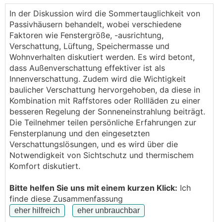
individuelle Frage, daher dieser Thread hier. :)
In der Diskussion wird die Sommertauglichkeit von
Passivhäusern behandelt, wobei verschiedene
Wir stehen kurz davor, uns für ein Passivhaus zu
Faktoren wie Fenstergröße, -ausrichtung,
entscheiden. Nun ist die Frage, wo wir überall
Verschattung, Lüftung, Speichermasse und
Verschattungselemente (also Außen-Rollläden)
Wohnverhalten diskutiert werden. Es wird betont,
anbringen. Südseite ist klar und die Westseite
dass Außenverschattung effektiver ist als
braucht das natürlich auch komplett. Unschlüssig
Innenverschattung. Zudem wird die Wichtigkeit
sind wir uns nur bei der Ostseite (die auch noch eine
baulicher Verschattung hervorgehoben, da diese in
ganz leichte Südtendenz hat). Ich neige dazu, die
Kombination mit Raffstores oder Rollläden zu einer
Fenster auch dort komplett mit Rollläden
besseren Regelung der Sonneneinstrahlung beiträgt.
auszustatten. Was meint ihr?
Die Teilnehmer teilen persönliche Erfahrungen zur
Fensterplanung und den eingesetzten
Verzichtbar wäre eventuell nur das kleine Fenster
Verschattungslösungen, und es wird über die
des Gäste-WCs, wo mir persönlich der Rollladen den
Notwendigkeit von Sichtschutz und thermischem
Preis nur schwer Wert wäre, da es wirklich nur ein
Komfort diskutiert.
ziemlich kleines Fenster ist. Wie seht ihr das? Ist ein
Rolladen vor einem einzelnen kleinen Fenster auf der
Bitte helfen Sie uns mit einem kurzen Klick:
Ich
Ostseite (wie gesagt mit leichter Südtendenz)
finde diese Zusammenfassung
verzichtbar oder unterläuft man damit die restliche
Verschattung? Würde hier eventuell ein