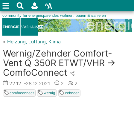
«
Heizung, Lüftung, Klima
Wernig/Zehnder Comfort-
Vent Q 350R ETWT/VHR ->
ComfoConnect
22.12.
-28.12.2021
2
2
comfoconnect
wernig
zehnder