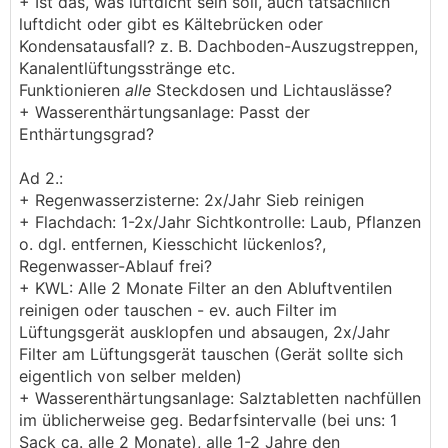
+ Ist das, was luftdicht sein soll, auch tatsächlich
luftdicht oder gibt es Kältebrücken oder
Kondensatausfall? z. B. Dachboden-Auszugstreppen,
Kanalentlüftungsstränge etc.
Funktionieren
alle
Steckdosen und Lichtauslässe?
+ Wasserenthärtungsanlage: Passt der
Enthärtungsgrad?
Ad 2.:
+ Regenwasserzisterne: 2x/Jahr Sieb reinigen
+ Flachdach: 1-2x/Jahr Sichtkontrolle: Laub, Pflanzen
o. dgl. entfernen, Kiesschicht lückenlos?,
Regenwasser-Ablauf frei?
+ KWL: Alle 2 Monate Filter an den Abluftventilen
reinigen oder tauschen - ev. auch Filter im
Lüftungsgerät ausklopfen und absaugen, 2x/Jahr
Filter am Lüftungsgerät tauschen (Gerät sollte sich
eigentlich von selber melden)
+ Wasserenthärtungsanlage: Salztabletten nachfüllen
im üblicherweise geg. Bedarfsintervalle (bei uns: 1
Sack ca. alle 2 Monate), alle 1-2 Jahre den