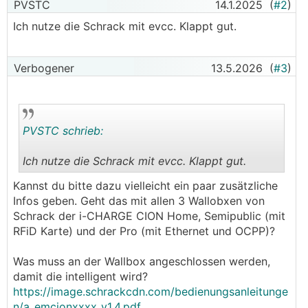
PVSTC
14.1.2025
(
#2
)
Ich nutze die Schrack mit evcc. Klappt gut.
Verbogener
13.5.2026
(
#3
)
PVSTC schrieb:
Ich nutze die Schrack mit evcc. Klappt gut.
.
.
Kannst du bitte dazu vielleicht ein paar zusätzliche
Infos geben. Geht das mit allen 3 Wallobxen von
Schrack der i-CHARGE CION Home, Semipublic (mit
RFiD Karte) und der Pro (mit Ethernet und OCPP)?
Was muss an der Wallbox angeschlossen werden,
damit die intelligent wird?
https://image.schrackcdn.com/bedienungsanleitunge
n/a_emcionxxxx_v1.4.pdf