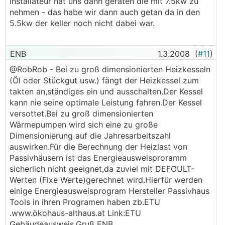
installateur hat uns dann geraten die mit 7.5kw zu
nehmen - das habe wir dann auch getan da in den
5.5kw der keller noch nicht dabei war.
ENB
1.3.2008
(
#11
)
@RobRob - Bei zu groß dimensionierten Heizkesseln
(Öl oder Stückgut usw.) fängt der Heizkessel zum
takten an,ständiges ein und ausschalten.Der Kessel
kann nie seine optimale Leistung fahren.Der Kessel
versottet.Bei zu groß dimensionierten
Wärmepumpen wird sich eine zu große
Dimensionierung auf die Jahresarbeitszahl
auswirken.Für die Berechnung der Heizlast von
Passivhäusern ist das Energieausweisproramm
sicherlich nicht geeignet,da zuviel mit DEFOULT-
Werten (Fixe Werte)gerechnet wird.Hierfür werden
einige Energieausweisprogram Hersteller Passivhaus
Tools in ihren Programen haben zb.ETU
.www.ökohaus-althaus.at Link:ETU
Gebäudeausweis.Gruß ENB