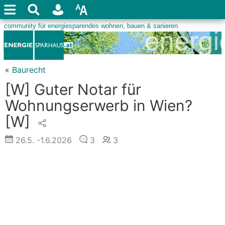
«
Baurecht
[W] Guter Notar für
Wohnungserwerb in Wien?
[W]
26.5.
-1.6.2026
3
3