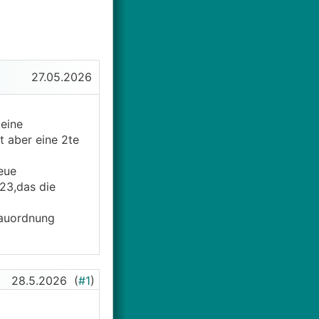
27.05.2026
eine
 aber eine 2te
t
eue
23,das die
Bauordnung
28.5.2026
(
#1
)