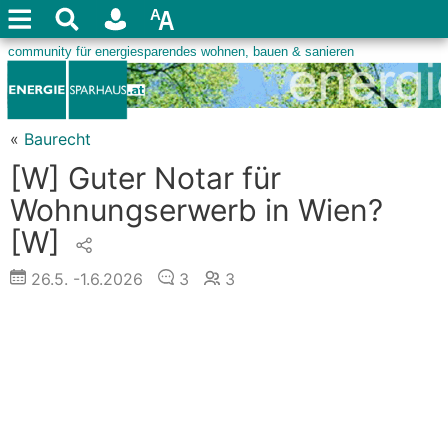
«
Baurecht
[W] Guter Notar für
Wohnungserwerb in Wien?
[W]
26.5.
-1.6.2026
3
3