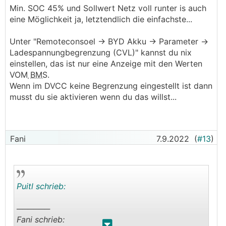
Pedaaa oder Fani meinten) ist halt die Frage was
Min. SOC 45% und Sollwert Netz voll runter is auch
das idealste wäre für den Akku,
eine Möglichkeit ja, letztendlich die einfachste...
dh wenn ich 3.25V nehmen * 16 = 52V.
Und dsa stelle ich mal bei der Remoteconsoel ->
Unter "Remoteconsoel -> BYD Akku -> Parameter ->
BYD Akku -> Parameter ->
Ladespannungbegrenzung (CVL)" kannst du nix
Ladespannungbegrenzung (CVL) ein.
einstellen, das ist nur eine Anzeige mit den Werten
unter DVCC ist keine Begrezung eingestellt bei
VOM
BMS
.
mir.
Wenn im DVCC keine Begrenzung eingestellt ist dann
im ESS habe ich nur den minSOC im Moment auf
musst du sie aktivieren wenn du das willst...
10%
dh wenn der Akku > 45% ist den minSOC auf
45% stellen
Fani
7.9.2022
(
#13
)
dann im BYD den CVL auf 52V stellen und
schauen wie weit sich der Akku auflädt?
oder eben den SOC auf 45% stellen und den
Puitl schrieb:
Sollwert Netz auf -99999 stellen, damit alles bis
auf den minSOC ins NEtz geht
──────
Fani schrieb: