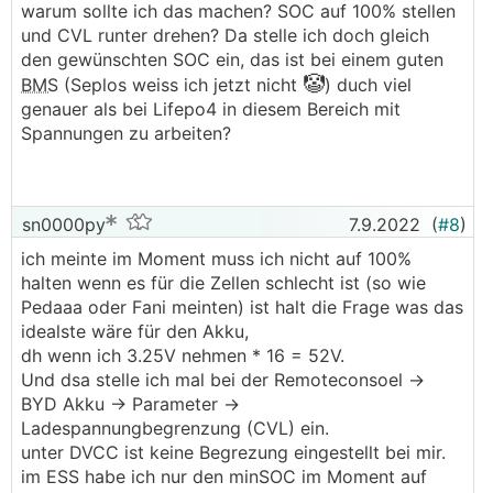
warum sollte ich das machen? SOC auf 100% stellen
───────────────
und CVL runter drehen? Da stelle ich doch gleich
den gewünschten SOC ein, das ist bei einem guten
...und warum nicht?
🤡
BMS
(Seplos weiss ich jetzt nicht
) duch viel
Wennst den CVL runter drehst auf 3,2-3,3V pro
genauer als bei Lifepo4 in diesem Bereich mit
Zelle (was absolute Ruhespannung ist und den
Spannungen zu arbeiten?
Zellen nicht schadet) ist das Problem gelöst.
Wenn du nur 45% Ladung drin haben willst
(warum auch immer) dann drehst den CVL halt
weiter runter und wieder ist das Problem gelöst
sn0000py
7.9.2022
(
#8
)
😉
ich meinte im Moment muss ich nicht auf 100%
halten wenn es für die Zellen schlecht ist (so wie
Pedaaa oder Fani meinten) ist halt die Frage was das
idealste wäre für den Akku,
dh wenn ich 3.25V nehmen * 16 = 52V.
Und dsa stelle ich mal bei der Remoteconsoel ->
BYD Akku -> Parameter ->
Ladespannungbegrenzung (CVL) ein.
unter DVCC ist keine Begrezung eingestellt bei mir.
im ESS habe ich nur den minSOC im Moment auf