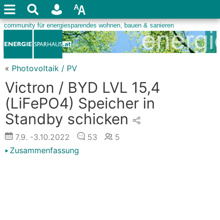
«
Photovoltaik / PV
Victron / BYD LVL 15,4
(LiFePO4) Speicher in
Standby schicken
7.9.
-3.10.2022
53
5
Zusammenfassung