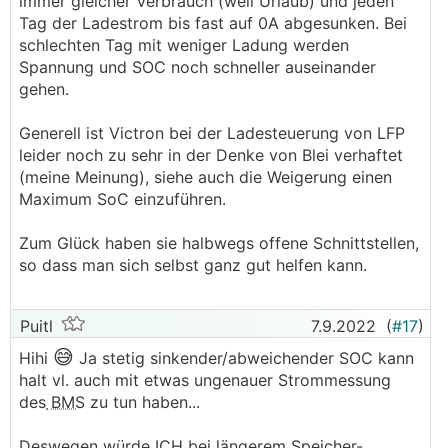
immer gleicher Verbrauch (weil Urlaub) und jeden
Tag der Ladestrom bis fast auf 0A abgesunken. Bei
schlechten Tag mit weniger Ladung werden
Spannung und SOC noch schneller auseinander
gehen.
Generell ist Victron bei der Ladesteuerung von LFP
leider noch zu sehr in der Denke von Blei verhaftet
(meine Meinung), siehe auch die Weigerung einen
Maximum SoC einzuführen.
Zum Glück haben sie halbwegs offene Schnittstellen,
so dass man sich selbst ganz gut helfen kann.
Puitl
7.9.2022
(
#17
)
😅
Hihi
Ja stetig sinkender/abweichender SOC kann
halt vl. auch mit etwas ungenauer Strommessung
des
BMS
zu tun haben...
Deswegen würde ICH bei längerem Speicher-