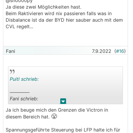
@sn0000py
Winterschlaf.
Ja diese zwei Möglichkeiten hast.
Beim Raktivieren wird nix passieren falls was in
Disbalance ist da der BYD hier sauber auch mit dem
CVL regelt...
Fani
7.9.2022
(
#16
)
Puitl schrieb:
──────
Fani schrieb:
.
.
Ja ich beuge mich den Grenzen die Victron in
2) Sich einmal bei Null Last (weder Laden noch
😤
diesem Bereich hat.
entladen) und SoC 45% die BattSpannung
ablesen und das als CVL übernehmen, ich würde
Spannungsgeführte Steuerung bei LFP halte ich für
eher etwas drüber gehen. Ganz in den Standby