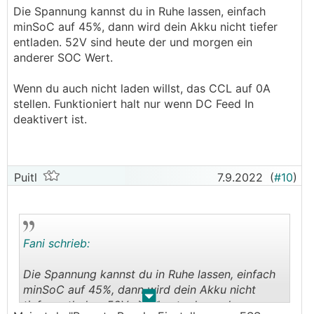
Pedaaa oder Fani meinten) ist halt die Frage was
Die Spannung kannst du in Ruhe lassen, einfach
das idealste wäre für den Akku,
minSoC auf 45%, dann wird dein Akku nicht tiefer
dh wenn ich 3.25V nehmen * 16 = 52V.
entladen. 52V sind heute der und morgen ein
Und dsa stelle ich mal bei der Remoteconsoel ->
anderer SOC Wert.
BYD Akku -> Parameter ->
Ladespannungbegrenzung (CVL) ein.
Wenn du auch nicht laden willst, das CCL auf 0A
unter DVCC ist keine Begrezung eingestellt bei
stellen. Funktioniert halt nur wenn DC Feed In
mir.
deaktivert ist.
im ESS habe ich nur den minSOC im Moment auf
10%
dh wenn der Akku > 45% ist den minSOC auf
Puitl
7.9.2022
(
#10
)
45% stellen
dann im BYD den CVL auf 52V stellen und
schauen wie weit sich der Akku auflädt?
Fani schrieb:
Die Spannung kannst du in Ruhe lassen, einfach
minSoC auf 45%, dann wird dein Akku nicht
.
.
tiefer entladen. 52V sind heute der und morgen