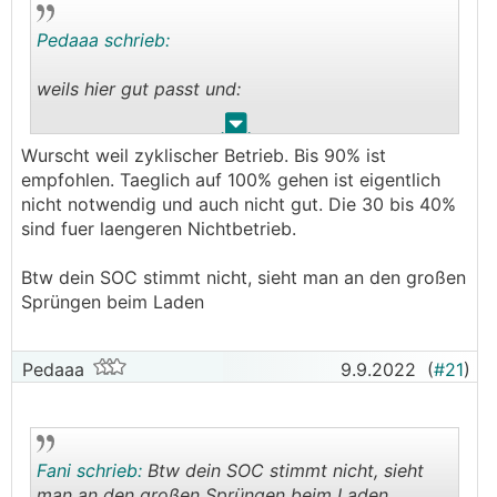
Pedaaa schrieb:
weils hier gut passt und:
.
.
──────
Wurscht weil zyklischer Betrieb. Bis 90% ist
Fani schrieb: Ideal für Lifepo wären 30 bis 40%,
empfohlen. Taeglich auf 100% gehen ist eigentlich
bei 100% rumstehen mögen Lifepo4 gar nicht.
nicht notwendig und auch nicht gut. Die 30 bis 40%
───────────────
sind fuer laengeren Nichtbetrieb.
wie macht ihr das bzw. wie ist das bei euch im
Btw dein SOC stimmt nicht, sieht man an den großen
Sommer?!
Sprüngen beim Laden
Mein SOC fällt bisher eigentlich nie unter 70%.
Ist das in Sachen Lebensdauer eher wurscht, weil
eh Zyklisch geladen/entladen wird?
Pedaaa
9.9.2022
(
#21
)
Oder wärs trotzdem besser, hin und wieder
einfach mal nicht zu laden und mal auf ~30%
oder so fallen zu lassen?
Fani schrieb:
Btw dein SOC stimmt nicht, sieht
man an den großen Sprüngen beim Laden