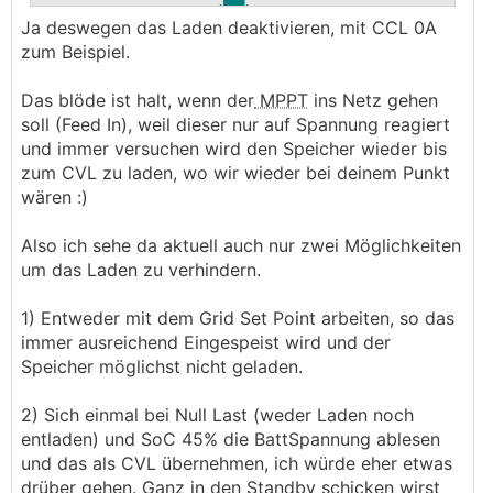
.
.
Ja deswegen das Laden deaktivieren, mit CCL 0A
Die Spannung kannst du in Ruhe lassen, einfach
zum Beispiel.
minSoC auf 45%, dann wird dein Akku nicht
tiefer entladen. 52V sind heute der und morgen
Das blöde ist halt, wenn der
MPPT
ins Netz gehen
ein anderer SOC Wert.
soll (Feed In), weil dieser nur auf Spannung reagiert
und immer versuchen wird den Speicher wieder bis
───────────────
zum CVL zu laden, wo wir wieder bei deinem Punkt
wären :)
Meinst du "Remote Panel - Einstellungen - ESS -
SOC Mindestwert Entladung" auf 45% stellen?
Also ich sehe da aktuell auch nur zwei Möglichkeiten
Dann wird ja erst auf 100% geladen was er ja
um das Laden zu verhindern.
nicht will...
1) Entweder mit dem Grid Set Point arbeiten, so das
immer ausreichend Eingespeist wird und der
Speicher möglichst nicht geladen.
2) Sich einmal bei Null Last (weder Laden noch
entladen) und SoC 45% die BattSpannung ablesen
und das als CVL übernehmen, ich würde eher etwas
drüber gehen. Ganz in den Standby schicken wirst