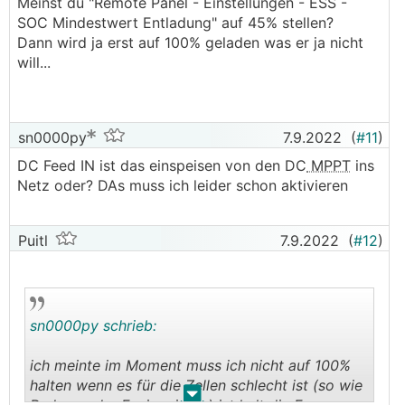
Meinst du "Remote Panel - Einstellungen - ESS -
ein anderer SOC Wert.
SOC Mindestwert Entladung" auf 45% stellen?
Dann wird ja erst auf 100% geladen was er ja nicht
will...
sn0000py
7.9.2022
(
#11
)
DC Feed IN ist das einspeisen von den DC
MPPT
ins
Netz oder? DAs muss ich leider schon aktivieren
Puitl
7.9.2022
(
#12
)
sn0000py schrieb:
ich meinte im Moment muss ich nicht auf 100%
halten wenn es für die Zellen schlecht ist (so wie
.
.