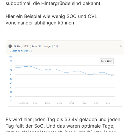
suboptimal, die Hintergründe sind bekannt.
schicken wirst deinen Speicher damit vermutlich
nicht, es ist eher eine Winterruhe als ein
Hier ein Beispiel wie wenig SOC und CVL
Winterschlaf.
voneinander abhängen können
───────────────
Jetzt widersprichst du dir aber, war dieses
😉😅
Vorgehen nicht grad Blödsinn?
Es wird hier jeden Tag bis 53,4V geladen und jeden
Tag fällt der SoC. Und das waren optimale Tage,