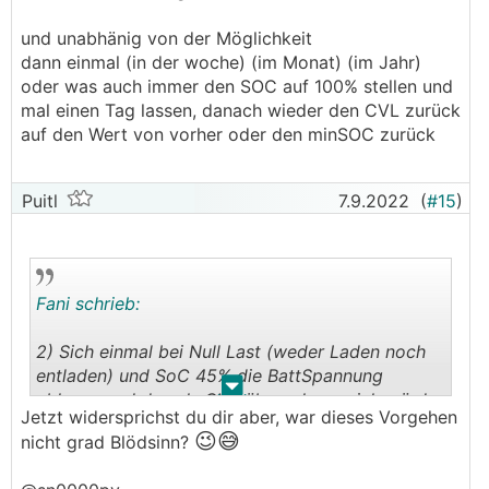
und unabhänig von der Möglichkeit
dann einmal (in der woche) (im Monat) (im Jahr)
oder was auch immer den SOC auf 100% stellen und
mal einen Tag lassen, danach wieder den CVL zurück
auf den Wert von vorher oder den minSOC zurück
Puitl
7.9.2022
(
#15
)
Fani schrieb:
2) Sich einmal bei Null Last (weder Laden noch
entladen) und SoC 45% die BattSpannung
.
.
ablesen und das als CVL übernehmen, ich würde
Jetzt widersprichst du dir aber, war dieses Vorgehen
eher etwas drüber gehen. Ganz in den Standby
😉😅
nicht grad Blödsinn?
schicken wirst deinen Speicher damit vermutlich
nicht, es ist eher eine Winterruhe als ein