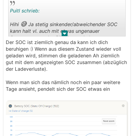
Puitl schrieb:
😅
Hihi
Ja stetig sinkender/abweichender SOC
kann halt vl. auch mit etwas ungenauer
.
.
Strommessung des
BMS
zu tun haben...
Der SOC ist ziemlich genau da kann ich dich
beruhigen :) Wenn aus diesem Zustand wieder voll
Deswegen würde ICH bei längerem Speicher-
geladen wird, stimmen die geladenen Ah ziemlich
Stillstand auf 60% SOC entladen, diesen dann als
gut mit dem angezeigten SOC zusammen (abzüglich
Mindest-SOC setzen und den Grid-Setpoint voll
der Ladeverluste).
ins Minus, dann sollte nie etwas in und aus dem
Speicher gehen (bis auf die üblichen und
Wenn man sich das nämlich noch ein paar weitere
unvermeidbaren Regelungsschankungen).
Tage ansieht, pendelt sich der SOC etwas ein
Wenn man den CVL reduziert sollte man
zumindest alle Monat mal vollladen um den SOC
zu "updaten", sollte er nämlich stetig sinken wie
in deinem Beispiel oben kann es passieren das
der SOC auf 0% geht, der Speicher aber noch
halb voll ist (was in der Praxis aber auch nicht