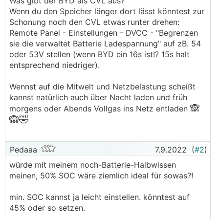
Was gibt der BYD als CVL aus?
Wenn du den Speicher länger dort lässt könntest zur
Schonung noch den CVL etwas runter drehen:
Remote Panel - Einstellungen - DVCC - "Begrenzen
sie die verwaltet Batterie Ladespannung" auf zB. 54
oder 53V stellen (wenn BYD ein 16s ist!? 15s halt
entsprechend niedriger).
Wennst auf die Mitwelt und Netzbelastung scheißt
kannst natürlich auch über Nacht laden und früh
🙈
morgens oder Abends Vollgas ins Netz entladen
🙉
🤣
Pedaaa
7.9.2022
(
#2
)
würde mit meinem noch-Batterie-Halbwissen
meinen, 50% SOC wäre ziemlich ideal für sowas?!
min. SOC kannst ja leicht einstellen. könntest auf
45% oder so setzen.