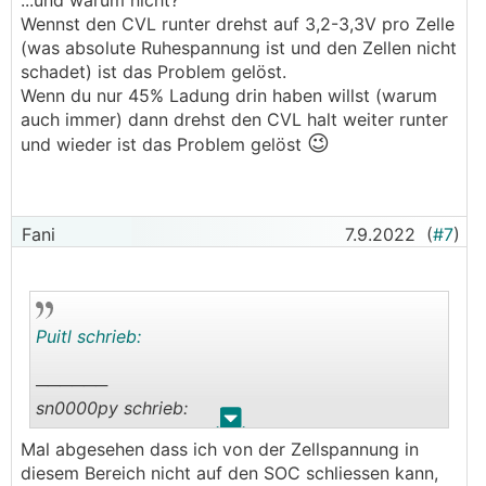
...und warum nicht?
Wennst den CVL runter drehst auf 3,2-3,3V pro Zelle
(was absolute Ruhespannung ist und den Zellen nicht
schadet) ist das Problem gelöst.
Wenn du nur 45% Ladung drin haben willst (warum
auch immer) dann drehst den CVL halt weiter runter
😉
und wieder ist das Problem gelöst
Fani
7.9.2022
(
#7
)
Puitl schrieb:
──────
sn0000py schrieb:
.
.
Mal abgesehen dass ich von der Zellspannung in
Danke mal
diesem Bereich nicht auf den SOC schliessen kann,
Also auf 100% halten will ich ihn eh nicht