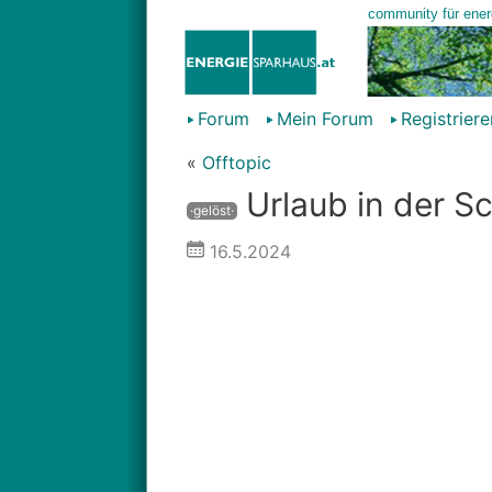
Forum
Mein Forum
Registriere
«
Offtopic
Urlaub in der S
·gelöst·
16.5.2024