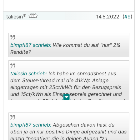
taliesin
14.5.2022
(
#9
)
bimpfi87 schrieb:
Wie kommst du auf "nur" 2%
Rendite?
.
.
taliesin schrieb:
Ich habe im spreadsheet aus
dem Steuer-thread mal die 41kWp Anlage
eingetragen mit 25ct/kWh für den Bezugspreis
und 15ct/kWh als Einspeisepreis gerechnet und
.
.
komme nach 25 Jahren auf eine Rendite von gut
2%/Jahr.
bimpfi87 schrieb:
Abgesehen davon hast du
oben ja eh nur positive Dinge aufgezählt und das
einzig "negative" die in deinen Augen "zu