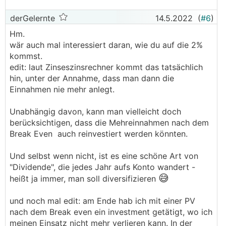
41kWp produziert ca. 40MWh/a und kostet gut
50k€
derGelernte
14.5.2022
(
#6
)
───────────────
Hm.
wär auch mal interessiert daran, wie du auf die 2%
Ich kenn zwar deine Gegebenheiten vor Ort
kommst.
nicht, aber du bist ja Handwerklich geschickt. Mit
edit: laut Zinseszinsrechner kommt das tatsächlich
einem Elektriker in der Hinterhand würde ich
hin, unter der Annahme, dass man dann die
sagen kostet dir die Anlage nicht Mal die Hälfte.
Einnahmen nie mehr anlegt.
───────────────
Unabhängig davon, kann man vielleicht doch
Mit 1000€/kWp kann man schon rechnen.
berücksichtigen, dass die Mehreinnahmen nach dem
Break Even auch reinvestiert werden könnten.
Und selbst wenn nicht, ist es eine schöne Art von
"Dividende", die jedes Jahr aufs Konto wandert -
😅
heißt ja immer, man soll diversifizieren
und noch mal edit: am Ende hab ich mit einer PV
nach dem Break even ein investment getätigt, wo ich
meinen Einsatz nicht mehr verlieren kann. In der