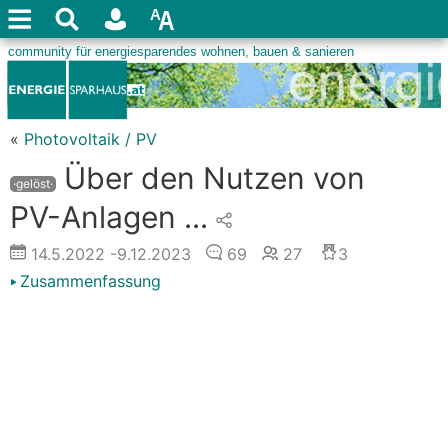
«
Photovoltaik / PV
Über den Nutzen von
·gelöst·
PV-Anlagen ...
14.5.2022
-9.12.2023
69
27
3
Zusammenfassung