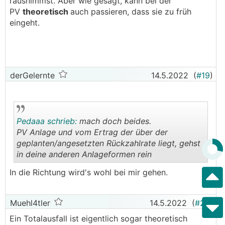
rausnimmst. Aber wie gesagt, kann bei der
PV
theoretisch
auch passieren, dass sie zu früh
eingeht.
derGelernte
14.5.2022
(
#19
)
Pedaaa schrieb:
mach doch beides.
PV Anlage und vom Ertrag der über der
geplanten/angesetzten Rückzahlrate liegt, gehst
in deine anderen Anlageformen rein
.
.
In die Richtung wird's wohl bei mir gehen.
Muehl4tler
14.5.2022
(
#20
)
Ein Totalausfall ist eigentlich sogar theoretisch