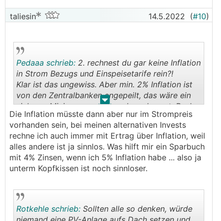
taliesin
14.5.2022
(
#10
)
Pedaaa schrieb:
2. rechnest du gar keine Inflation
in Strom Bezugs und Einspeisetarife rein?!
Klar ist das ungewiss. Aber min. 2% Inflation ist
von den Zentralbanken angepeilt, das wäre ein
.
.
sicheres Minimum was du rechnen kannst. Real
Die Inflation müsste dann aber nur im Strompreis
ists dann vermutlich?! eh deutlich mehr
vorhanden sein, bei meinen alternativen Invests
rechne ich auch immer mit Ertrag über Inflation, weil
alles andere ist ja sinnlos. Was hilft mir ein Sparbuch
mit 4% Zinsen, wenn ich 5% Inflation habe ... also ja
unterm Kopfkissen ist noch sinnloser.
Rotkehle schrieb:
Sollten alle so denken, würde
niemand eine PV-Anlage aufs Dach setzen und