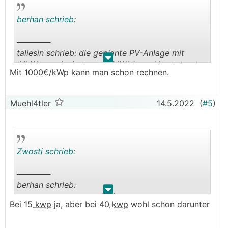
berhan schrieb:
──────
taliesin schrieb: die geplante PV-Anlage mit
.
.
41kWp produziert ca. 40MWh/a und kostet gut
Mit 1000€/kWp kann man schon rechnen.
50k€
───────────────
Muehl4tler
14.5.2022
(
#5
)
Ich kenn zwar deine Gegebenheiten vor Ort
nicht, aber du bist ja Handwerklich geschickt. Mit
einem Elektriker in der Hinterhand würde ich
sagen kostet dir die Anlage nicht Mal die Hälfte.
Zwosti schrieb:
──────
berhan schrieb:
.
.
Bei 15
kwp
ja, aber bei 40
kwp
wohl schon darunter
──────
taliesin schrieb: die geplante PV-Anlage mit