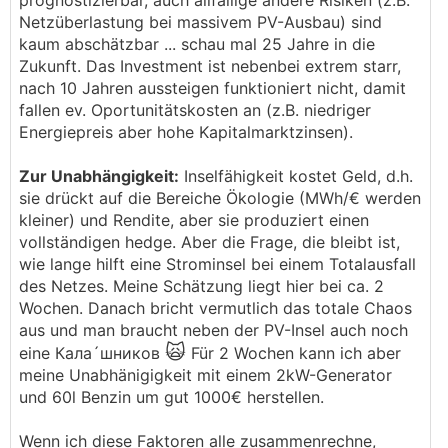
prognostizierbar, auch allfällige andere Risiken (z.B.
Netzüberlastung bei massivem PV-Ausbau) sind
kaum abschätzbar ... schau mal 25 Jahre in die
Zukunft. Das Investment ist nebenbei extrem starr,
nach 10 Jahren aussteigen funktioniert nicht, damit
fallen ev. Oportunitätskosten an (z.B. niedriger
Energiepreis aber hohe Kapitalmarktzinsen).
Zur Unabhängigkeit:
Inselfähigkeit kostet Geld, d.h.
sie drückt auf die Bereiche Ökologie (MWh/€ werden
kleiner) und Rendite, aber sie produziert einen
vollständigen hedge. Aber die Frage, die bleibt ist,
wie lange hilft eine Strominsel bei einem Totalausfall
des Netzes. Meine Schätzung liegt hier bei ca. 2
Wochen. Danach bricht vermutlich das totale Chaos
aus und man braucht neben der PV-Insel auch noch
🙀
eine Кала´шников
Für 2 Wochen kann ich aber
meine Unabhänigigkeit mit einem 2kW-Generator
und 60l Benzin um gut 1000€ herstellen.
Wenn ich diese Faktoren alle zusammenrechne,