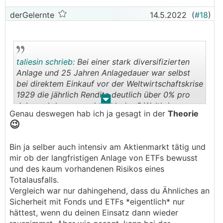
derGelernte
14.5.2022
(
#18
)
taliesin schrieb:
Bei einer stark diversifizierten
Anlage und 25 Jahren Anlagedauer war selbst
bei direktem Einkauf vor der Weltwirtschaftskrise
1929 die jährlich Rendite deutlich über 0% pro
.
.
Jahr und da war auch noch der 2.Weltkrieg
Genau deswegen hab ich ja gesagt in der
Theorie
dazwischen.
😉
Bin ja selber auch intensiv am Aktienmarkt tätig und
mir ob der langfristigen Anlage von ETFs bewusst
und des kaum vorhandenen Risikos eines
Totalausfalls.
Vergleich war nur dahingehend, dass du Ähnliches an
Sicherheit mit Fonds und ETFs *eigentlich* nur
hättest, wenn du deinen Einsatz dann wieder