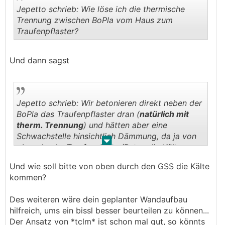
Jepetto schrieb: Wie löse ich die thermische
Trennung zwischen BoPla vom Haus zum
Traufenpflaster?
.
.
Und dann sagst
Jepetto schrieb: Wir betonieren direkt neben der
BoPla das Traufenpflaster dran (
natürlich mit
therm. Trennung
) und hätten aber eine
Schwachstelle hinsichtlich Dämmung, da ja von
.
.
oben durchs Traufenplaster/Beton die Kälte
durch den GSS unter die BoPla kommen würde,
Und wie soll bitte von oben durch den GSS die Kälte
da der GSS hier ja nicht die volle Dicke wie von
kommen?
gerade von unten nach oben hat.
Des weiteren wäre dein geplanter Wandaufbau
hilfreich, ums ein bissl besser beurteilen zu können...
Der Ansatz von *tclm* ist schon mal gut, so könnts