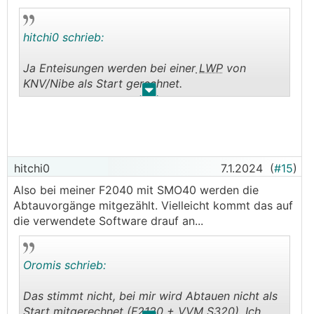
hitchi0 schrieb:
Ja Enteisungen werden bei einer
LWP
von
KNV/Nibe als Start gerechnet.
.
.
lg
──────..
STEBEA schrieb:
hitchi0
7.1.2024
(
#15
)
Also bei meiner F2040 mit SMO40 werden die
──────..
Abtauvorgänge mitgezählt. Vielleicht kommt das auf
Akani schrieb:
die verwendete Software drauf an...
Ich würde fast behaupten dass alles normal
abläuft.
Oromis schrieb:
Heiztakte, Abttauen. Der starke Abfall oben der
Gradminuten kann ich mir nur erklären dass ihr
Das stimmt nicht, bei mir wird Abtauen nicht als
die Leistung nicht gereicht hat weil du ja
Start mitgerechnet (F2120 + VVM S320). Ich