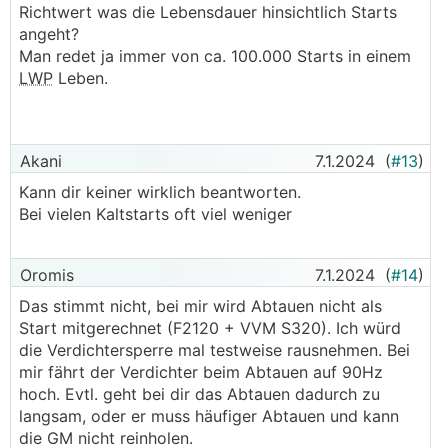
Gradminuten kann ich mir nur erklären dass ihr
Richtwert was die Lebensdauer hinsichtlich Starts
STEBEA schrieb:
die Leistung nicht gereicht hat weil du ja
angeht?
begrenzt hast.
Man redet ja immer von ca. 100.000 Starts in einem
──────..
At wäre in dem Aspekt noch interessant gewesen
LWP
Leben.
Akani schrieb:
───────────────
Ich würde fast behaupten dass alles normal
ok danke.
abläuft.
Weißt du ob die Enteisungen auch als
Akani
7.1.2024
(
#13
)
Heiztakte, Abttauen. Der starke Abfall oben der
Verdichterstart gezählt werden? Wenn ja, wie
Kann dir keiner wirklich beantworten.
Gradminuten kann ich mir nur erklären dass ihr
erkenne ich die Anzahl der echten Takte?
Bei vielen Kaltstarts oft viel weniger
die Leistung nicht gereicht hat weil du ja
───────────────
begrenzt hast.
At wäre in dem Aspekt noch interessant gewesen
Oromis
7.1.2024
(
#14
)
───────────────
Das stimmt nicht, bei mir wird Abtauen nicht als
ok danke.
Start mitgerechnet (F2120 + VVM S320). Ich würd
Weißt du ob die Enteisungen auch als
die Verdichtersperre mal testweise rausnehmen. Bei
Verdichterstart gezählt werden? Wenn ja, wie
mir fährt der Verdichter beim Abtauen auf 90Hz
erkenne ich die Anzahl der echten Takte?
hoch. Evtl. geht bei dir das Abtauen dadurch zu
───────────────
langsam, oder er muss häufiger Abtauen und kann
die GM nicht reinholen.