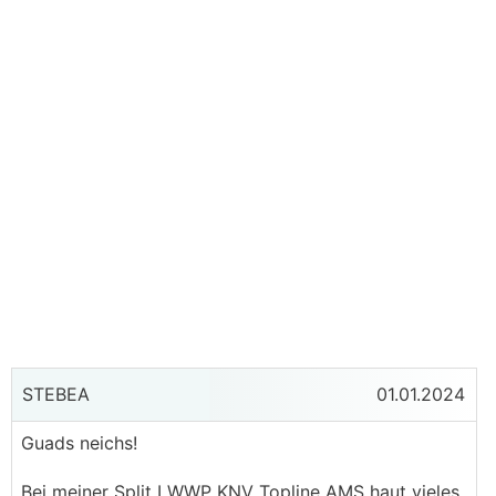
STEBEA
01.01.2024
Guads neichs!
Bei meiner Split
LWWP
KNV Topline AMS haut vieles