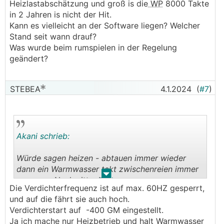
Heizlastabschätzung und groß is die
WP
8000 Takte
in 2 Jahren is nicht der Hit.
Kann es vielleicht an der Software liegen? Welcher
Stand seit wann drauf?
Was wurde beim rumspielen in der Regelung
geändert?
STEBEA
4.1.2024
(
#7
)
Akani schrieb:
Würde sagen heizen - abtauen immer wieder
dann ein Warmwasser takt zwischenreien immer
.
.
so gegen Nachmittag!?
Die Verdichterfrequenz ist auf max. 60HZ gesperrt,
Was beheizt du für ein Gebäude? Wahrscheinlich
und auf die fährt sie auch hoch.
Fbh.
Verdichterstart auf -400 GM eingestellt.
Was sagt der Energieausweis zur
Ja ich mache nur Heizbetrieb und halt Warmwasser