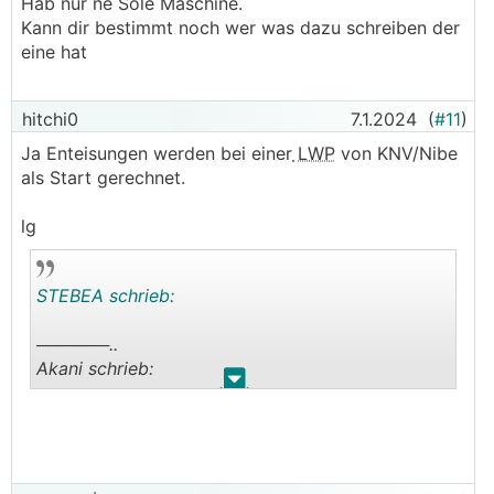
Hab nur ne Sole Maschine.
Kann dir bestimmt noch wer was dazu schreiben der
eine hat
hitchi0
7.1.2024
(
#11
)
Ja Enteisungen werden bei einer
LWP
von KNV/Nibe
als Start gerechnet.
lg
STEBEA schrieb:
──────..
Akani schrieb:
.
.
Ich würde fast behaupten dass alles normal
abläuft.
Heiztakte, Abttauen. Der starke Abfall oben der
Gradminuten kann ich mir nur erklären dass ihr