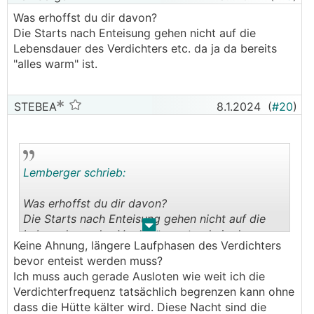
Was erhoffst du dir davon?
Die Starts nach Enteisung gehen nicht auf die
Lebensdauer des Verdichters etc. da ja da bereits
"alles warm" ist.
STEBEA
8.1.2024
(
#20
)
Lemberger schrieb:
Was erhoffst du dir davon?
Die Starts nach Enteisung gehen nicht auf die
.
.
Lebensdauer des Verdichters etc. da ja da
Keine Ahnung, längere Laufphasen des Verdichters
bereits "alles warm" ist.
bevor enteist werden muss?
Ich muss auch gerade Ausloten wie weit ich die
Verdichterfrequenz tatsächlich begrenzen kann ohne
dass die Hütte kälter wird. Diese Nacht sind die