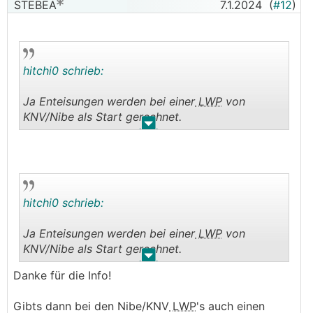
STEBEA
7.1.2024
(
#12
)
die Leistung nicht gereicht hat weil du ja
begrenzt hast.
At wäre in dem Aspekt noch interessant gewesen
───────────────
hitchi0 schrieb:
ok danke.
Ja Enteisungen werden bei einer
LWP
von
Weißt du ob die Enteisungen auch als
KNV/Nibe als Start gerechnet.
Verdichterstart gezählt werden? Wenn ja, wie
.
.
erkenne ich die Anzahl der echten Takte?
lg
──────..
STEBEA schrieb:
hitchi0 schrieb:
──────..
Ja Enteisungen werden bei einer
LWP
von
Akani schrieb:
KNV/Nibe als Start gerechnet.
.
.
Ich würde fast behaupten dass alles normal
Danke für die Info!
lg
abläuft.
Heiztakte, Abttauen. Der starke Abfall oben der
Gibts dann bei den Nibe/KNV
LWP
's auch einen
──────..