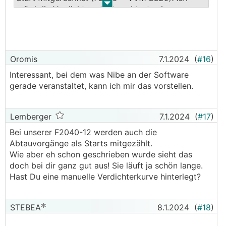
begrenzt hast.
.
.
würd die Verdichtersperre mal testweise
At wäre in dem Aspekt noch interessant gewesen
rausnehmen. Bei mir fährt der Verdichter beim
───────────────
Abtauen auf 90Hz hoch. Evtl. geht bei dir das
Abtauen dadurch zu langsam, oder er muss
ok danke.
häufiger Abtauen und kann die GM nicht
Weißt du ob die Enteisungen auch als
Oromis
7.1.2024
(
#16
)
reinholen.
Verdichterstart gezählt werden? Wenn ja, wie
Interessant, bei dem was Nibe an der Software
erkenne ich die Anzahl der echten Takte?
gerade veranstaltet, kann ich mir das vorstellen.
──────..
───────────────
hitchi0 schrieb:
Lemberger
7.1.2024
(
#17
)
Ja Enteisungen werden bei einer
LWP
von
KNV/Nibe als Start gerechnet.
Bei unserer F2040-12 werden auch die
Abtauvorgänge als Starts mitgezählt.
lg
Wie aber eh schon geschrieben wurde sieht das
doch bei dir ganz gut aus! Sie läuft ja schön lange.
──────..
Hast Du eine manuelle Verdichterkurve hinterlegt?
STEBEA schrieb:
STEBEA
8.1.2024
(
#18
)
──────..
Akani schrieb: