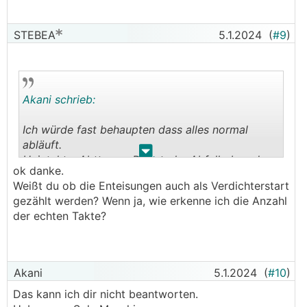
STEBEA
5.1.2024
(
#9
)
Akani schrieb:
Ich würde fast behaupten dass alles normal
abläuft.
.
.
Heiztakte, Abttauen. Der starke Abfall oben der
ok danke.
Gradminuten kann ich mir nur erklären dass ihr
Weißt du ob die Enteisungen auch als Verdichterstart
die Leistung nicht gereicht hat weil du ja
gezählt werden? Wenn ja, wie erkenne ich die Anzahl
begrenzt hast.
der echten Takte?
At wäre in dem Aspekt noch interessant gewesen
Akani
5.1.2024
(
#10
)
Das kann ich dir nicht beantworten.