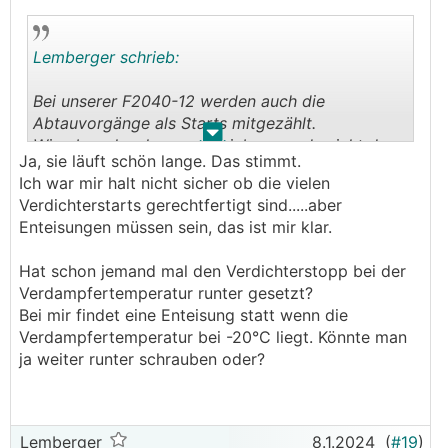
Ich würde fast behaupten dass alles normal
abläuft.
Lemberger schrieb:
Heiztakte, Abttauen. Der starke Abfall oben der
Gradminuten kann ich mir nur erklären dass ihr
Bei unserer F2040-12 werden auch die
die Leistung nicht gereicht hat weil du ja
Abtauvorgänge als Starts mitgezählt.
.
.
begrenzt hast.
Wie aber eh schon geschrieben wurde sieht das
Ja, sie läuft schön lange. Das stimmt.
At wäre in dem Aspekt noch interessant gewesen
doch bei dir ganz gut aus! Sie läuft ja schön
Ich war mir halt nicht sicher ob die vielen
───────────────
lange. Hast Du eine manuelle Verdichterkurve
Verdichterstarts gerechtfertigt sind.....aber
hinterlegt?
Enteisungen müssen sein, das ist mir klar.
ok danke.
Weißt du ob die Enteisungen auch als
Hat schon jemand mal den Verdichterstopp bei der
Verdichterstart gezählt werden? Wenn ja, wie
Verdampfertemperatur runter gesetzt?
erkenne ich die Anzahl der echten Takte?
Bei mir findet eine Enteisung statt wenn die
───────────────
Verdampfertemperatur bei -20°C liegt. Könnte man
───────────────
ja weiter runter schrauben oder?
Lemberger
8.1.2024
(
#19
)