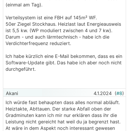
Heizlastabschätzung und groß is die
WP
8000
(einmal am Tag).
Takte in 2 Jahren is nicht der Hit.
Kann es vielleicht an der Software liegen?
Verteilsystem ist eine FBH auf 145m² WF.
Welcher Stand seit wann drauf?
50er Ziegel Stockhaus. Heizlast laut Energieausweis
Was wurde beim rumspielen in der Regelung
ist 5,5 kw. (WP moduliert zwischen 4 und 7 kw).
geändert?
Darum - und auch lärmtechnisch - habe ich die
Verdichterfrequenz reduziert.
Ich habe kürzlich eine E-Mail bekommen, dass es ein
Software-Update gibt. Das habe ich aber noch nicht
durchgeführt.
Akani
4.1.2024
(
#8
)
Ich würde fast behaupten dass alles normal abläuft.
Heiztakte, Abttauen. Der starke Abfall oben der
Gradminuten kann ich mir nur erklären dass ihr die
Leistung nicht gereicht hat weil du ja begrenzt hast.
At wäre in dem Aspekt noch interessant gewesen