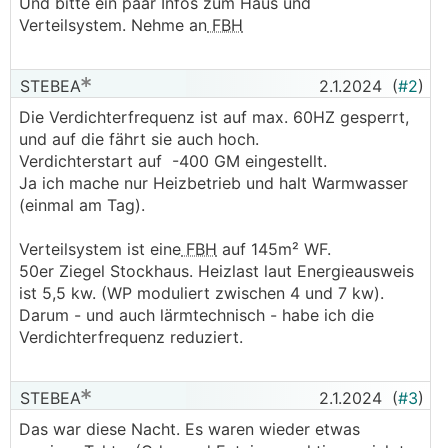
Und bitte ein paar Infos zum Haus und
Verteilsystem. Nehme an
FBH
STEBEA
2.1.2024
(
#2
)
Die Verdichterfrequenz ist auf max. 60HZ gesperrt,
und auf die fährt sie auch hoch.
Verdichterstart auf -400 GM eingestellt.
Ja ich mache nur Heizbetrieb und halt Warmwasser
(einmal am Tag).
Verteilsystem ist eine
FBH
auf 145m² WF.
50er Ziegel Stockhaus. Heizlast laut Energieausweis
ist 5,5 kw. (WP moduliert zwischen 4 und 7 kw).
Darum - und auch lärmtechnisch - habe ich die
Verdichterfrequenz reduziert.
STEBEA
2.1.2024
(
#3
)
Das war diese Nacht. Es waren wieder etwas