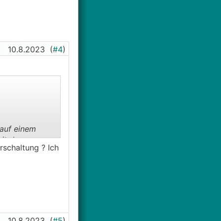
10.8.2023
(
#4
)
 auf einem
it der
rschaltung ? Ich
10.8.2023
(
#5
)