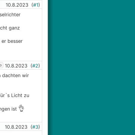
10.8.2023
(
#1
)
elrichter
icht ganz
 er besser
p
10.8.2023
(
#2
)
n dachten wir
ür´s Licht zu
👌
ngen ist
10.8.2023
(
#3
)