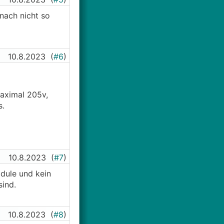
nach nicht so
10.8.2023
(
#6
)
maximal 205v,
s.
10.8.2023
(
#7
)
odule und kein
sind.
10.8.2023
(
#8
)