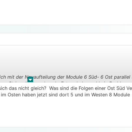
ich mit der Neuaufteilung der Module 6 Süd- 6 Ost parallel
.
.
ren String dann noch mehr Ertrag habe und kein Problem m
sich das nicht gleich? Was sind die Folgen einer Ost Süd Ve
 Modulanzahl auftritt.
 im Osten haben jetzt sind dort 5 und im Westen 8 Module
 Modulanzahl parallel hängen und Süd auf String 2.