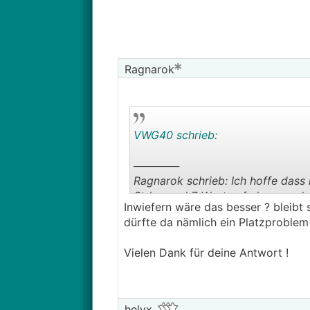
Ragnarok
VWG40 schrieb:
──────
Ragnarok schrieb: Ich hoffe dass 
String und 7 West auf einem ande
Inwiefern wäre das besser ? bleibt 
Startspannung wegen der geringen
dürfte da nämlich ein Platzproblem
───────────────
Vielen Dank für deine Antwort !
Besser wäre Ost und West gleiche
helyx