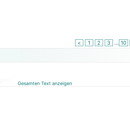
<
1
2
3
...
10
Gesamten Text anzeigen