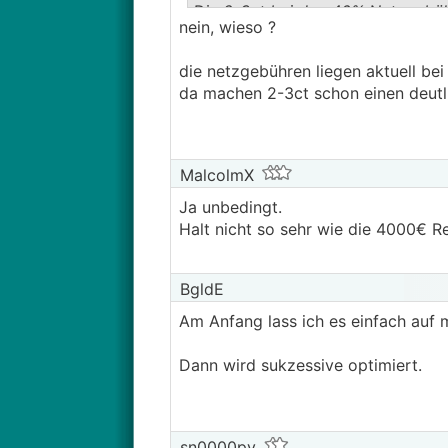
Die 2-3ct bei den 40% Netzgebühre
nein, wieso ?
die netzgebühren liegen aktuell be
da machen 2-3ct schon einen deutl
MalcolmX
Ja unbedingt.
Halt nicht so sehr wie die 4000€ 
BgldE
Am Anfang lass ich es einfach au
Dann wird sukzessive optimiert.
sn0000py