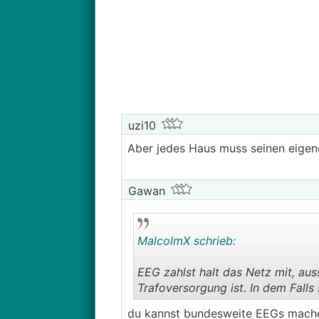
uzi10
Aber jedes Haus muss seinen eige
Quelle:
https://www.tpa-group.at
Gawan
WLl9U2agXRnC2AuVwbUfbiBewO
So wie das geschrieben ist darf de
MalcolmX schrieb:
Modulleistung darf größer sein.
Die 12500kWh freibetrag kann man
EEG zahlst halt das Netz mit, au
richtig verstehe.
Trafoversorgung ist. In dem Falls
du kannst bundesweite EEGs mache