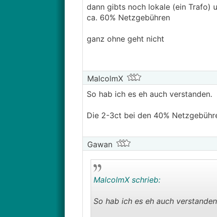
So schlecht ist die Lösung dann n
dann gibts noch lokale (ein Trafo)
ca. 60% Netzgebühren
ganz ohne geht nicht
MalcolmX
So hab ich es eh auch verstanden.
Die 2-3ct bei den 40% Netzgebühren 
Gawan
MalcolmX schrieb:
So hab ich es eh auch verstande