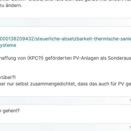
zu ändern.
/2000138209432/steuerliche-absetzbarkeit-thermische-san
systeme
chaffung von (KPC?!) geförderten PV-Anlagen als Sonderaus
rüber?!
iber nur selbst zusammengedichtet, dass das auch für PV g
h gehen!?