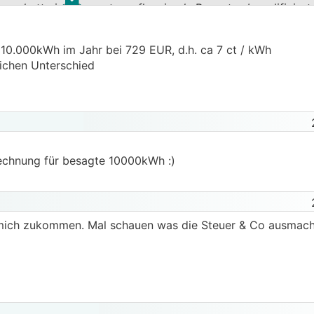
.
.
n hatte ich dann etwas flapsig als Peanuts abqualifiziert..
i 10.000kWh im Jahr bei 729 EUR, d.h. ca 7 ct / kWh
ichen Unterschied
Rechnung für besagte 10000kWh :)
f mich zukommen. Mal schauen was die Steuer & Co ausmac