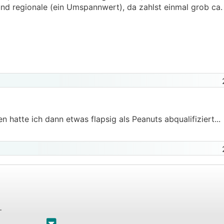
icht. Überlegung 30kWP plus und 25kW
WR
und gut is.
 und regionale (ein Umspannwert), da zahlst einmal grob ca
hatte ich dann etwas flapsig als Peanuts abqualifiziert...
n.