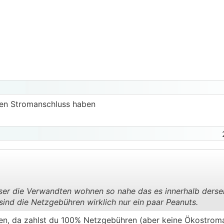
nen Stromanschluss haben
/de/news/aenderungen-abgabenaenderungsgesetz-2022/?fb
qRbGZIN69VvmLrEXcDV8zcW3c
r
WR
nicht größer als 25kW sein.
 dann noch mit Partner/Miteigentümer auf 25000kWh bring
sser die Verwandten wohnen so nahe das es innerhalb derse
 sind die Netzgebühren wirklich nur ein paar Peanuts.
.
.
n, da zahlst du 100% Netzgebühren (aber keine Ökostro