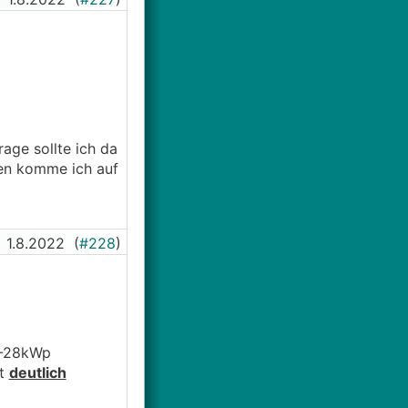
rage sollte ich da
en komme ich auf
1.8.2022
(
#228
)
5-28kWp
it
deutlich