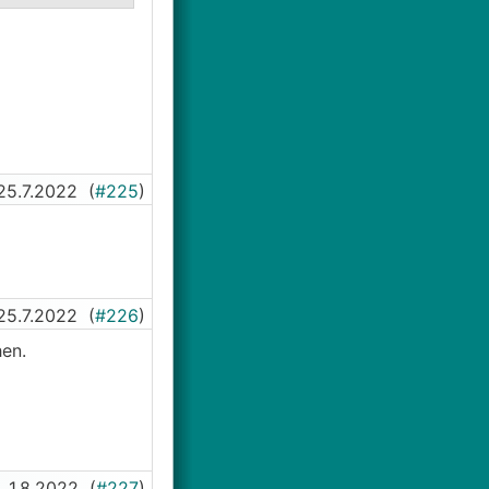
.
25.7.2022
(
#225
)
25.7.2022
(
#226
)
hen.
1.8.2022
(
#227
)