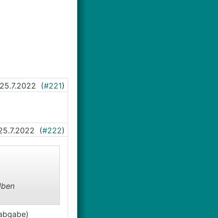
25.7.2022
(
#221
)
clid=IwAR2bdUeF
25.7.2022
(
#222
)
en wenn ich das
lben
mabgabe)