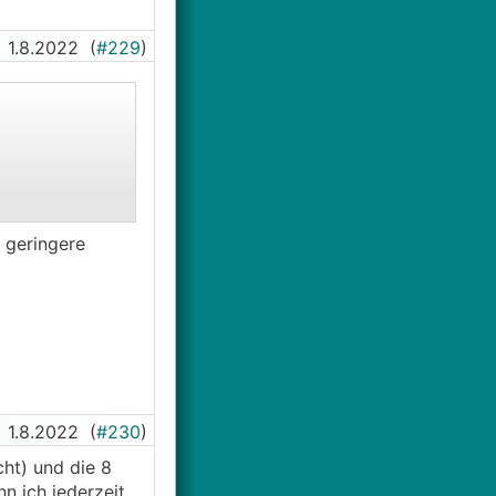
1.8.2022
(
#229
)
h geringere
 Frage sollte
14 Modulen
1.8.2022
(
#230
)
cht) und die 8
n ich jederzeit