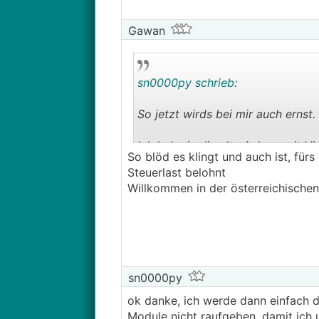
Gawan
sn0000py schrieb:
So jetzt wirds bei mir auch ernst.
Ich habe ja die alte Anlage mit V
So blöd es klingt und auch ist, fürs 
Die Wechselrichter haben 25kW.
Steuerlast belohnt
Willkommen in der österreichische
Und nun sollte noch die Erweit
Da die Module noch nicht oben sin
ich da 8 Module weniger raugebe
komme ich auf 5390 Watt was d
sn0000py
ok danke, ich werde dann einfach di
Module nicht raufgeben, damit ich u