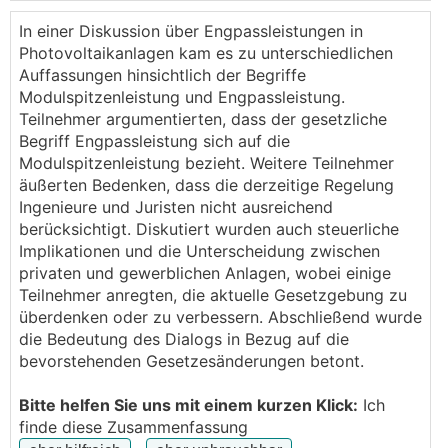
In einer Diskussion über Engpassleistungen in
Photovoltaikanlagen kam es zu unterschiedlichen
Auffassungen hinsichtlich der Begriffe
Modulspitzenleistung und Engpassleistung.
Teilnehmer argumentierten, dass der gesetzliche
Begriff Engpassleistung sich auf die
Modulspitzenleistung bezieht. Weitere Teilnehmer
äußerten Bedenken, dass die derzeitige Regelung
Ingenieure und Juristen nicht ausreichend
berücksichtigt. Diskutiert wurden auch steuerliche
Implikationen und die Unterscheidung zwischen
Quelle:
https://www.tpa-group.at/de/news/aenderun
privaten und gewerblichen Anlagen, wobei einige
gen-abgabenaenderungsgesetz-2022/?fbclid=IwAR2
Teilnehmer anregten, die aktuelle Gesetzgebung zu
bdUeFWLl9U2agXRnC2AuVwbUfbiBewOqRbGZIN69
überdenken oder zu verbessern. Abschließend wurde
VvmLrEXcDV8zcW3c
die Bedeutung des Dialogs in Bezug auf die
bevorstehenden Gesetzesänderungen betont.
So wie das geschrieben ist darf der
WR
nicht größer
als 25kW sein.
Bitte helfen Sie uns mit einem kurzen Klick:
Ich
finde diese Zusammenfassung
Modulleistung darf größer sein.