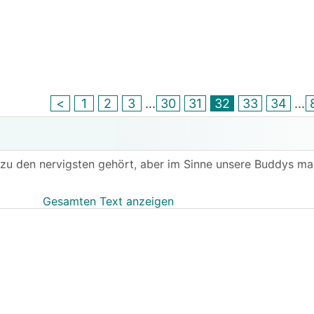
<
1
2
3
...
30
31
32
33
34
...
 zu den nervigsten gehört, aber im Sinne unsere Buddys ma
Gesamten Text anzeigen
hen Datenblätter bekommen JUHUUU, für den neuen Wechsel
l was was man auch ins Wohnzimmer hängen kann) und die 
 aber wir dürfen noch nicht, ausserdem sind die Englisch un
