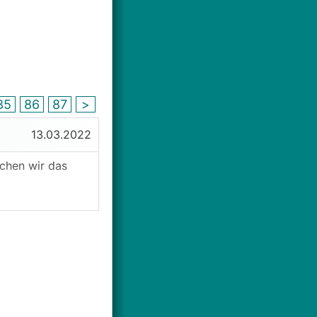
85
86
87
>
13.03.2022
chen wir das
richter, die
neuen Batterien.
d das spricht ja