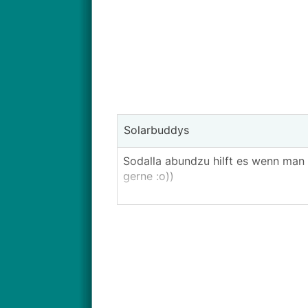
Solarbuddys
Sodalla abundzu hilft es wenn man
gerne :o))
Vorgestern haben wir die Technisc
neue Netzumschaltbox (endlich ma
Ich würds gern schon Online stellen

keiner im österreichischen Forum
Kurz Umrissen: