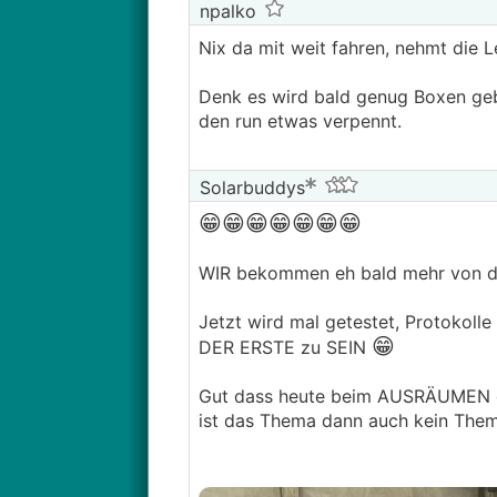
npalko
Nix da mit weit fahren, nehmt die 
Denk es wird bald genug Boxen gebe
den run etwas verpennt.
Solarbuddys
😁😁
😁😁
😁😁
😁
WIR bekommen eh bald mehr von de
Jetzt wird mal getestet, Protokoll
😁
DER ERSTE zu SEIN
Gut dass heute beim AUSRÄUMEN 
ist das Thema dann auch kein Thema