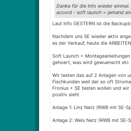
Danke für die Info wieder einmal.
accord - soft launch = jemand and
Laut Info GESTERN ist die Backupb
Dummy-Frage - ginge die Backup
Speicher)? = Saft weg, Schalter
Nachdem uns SE wieder aktiv anger
es der Verkauf, heute die ARBEIT
P.S. Ich würde die neue PV sehr g
abdecken. Vor Ort Verköstigung M
Soft Launch = Montageanleitungen 
machbar (Anfütterung ;) - net bil
gehoert, was wird gewuenscht etc
euch. Spaß beiseite habe jetzt s
Angebot zu landen.
Wir testen das auf 2 Anlagen von 
Fischkunden weil der so oft Stroma
Fronius + SE testen wollen und wir
positiv sieht
Anlage 1: Linz Netz (RWB mit SE-
Anlage 2: Wels Netz (RWB mit SE-