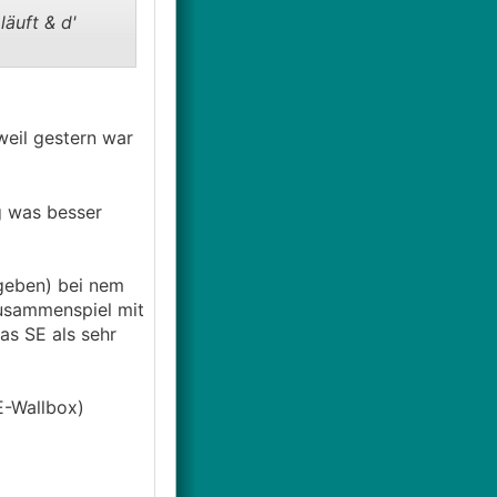
äuft & d'
 RWB &
eil gestern war
e nicht ganz
re zwar
g was besser
ter weg von
rauchbaren (SE)
geben) bei nem
Zusammenspiel mit
as SE als sehr
E-Wallbox)