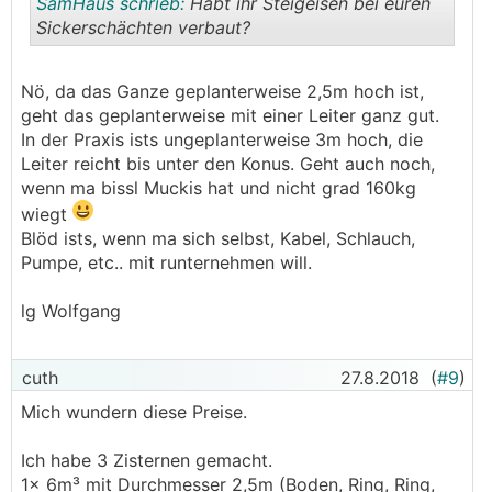
SamHaus schrieb:
Habt ihr Steigeisen bei euren
Sickerschächten verbaut?
.
.
Nö, da das Ganze geplanterweise 2,5m hoch ist,
geht das geplanterweise mit einer Leiter ganz gut.
In der Praxis ists ungeplanterweise 3m hoch, die
Leiter reicht bis unter den Konus. Geht auch noch,
wenn ma bissl Muckis hat und nicht grad 160kg
wiegt
Blöd ists, wenn ma sich selbst, Kabel, Schlauch,
Pumpe, etc.. mit runternehmen will.
lg Wolfgang
cuth
27.8.2018
(
#9
)
Mich wundern diese Preise.
Ich habe 3 Zisternen gemacht.
1x 6m³ mit Durchmesser 2,5m (Boden, Ring, Ring,