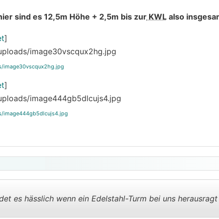
hier sind es 12,5m Höhe + 2,5m bis zur
KWL
also insgesa
et
]
ds/image30vscqux2hg.jpg
et
]
ds/image444gb5dlcujs4.jpg
det es hässlich wenn ein Edelstahl-Turm bei uns herausragt