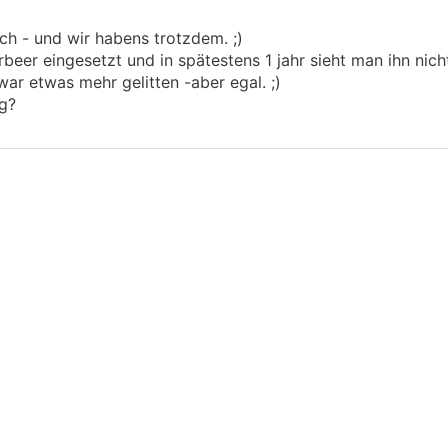
.
.
ich - und wir habens trotzdem. ;)
rbeer eingesetzt und in spätestens 1 jahr sieht man ihn nich
war etwas mehr gelitten -aber egal. ;)
ng?