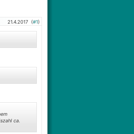
21.4.2017
(
#1
)
inem
szahl ca.