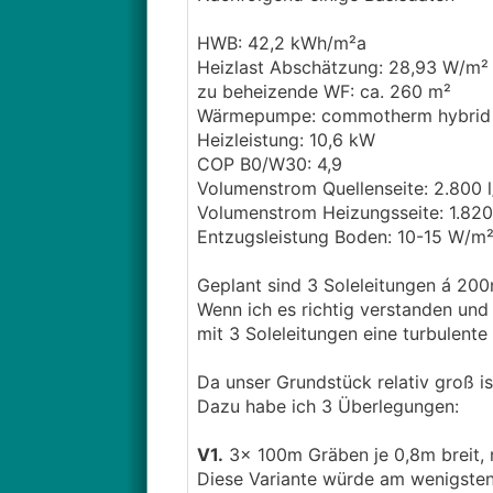
HWB: 42,2 kWh/m²a
Heizlast Abschätzung: 28,93 W/m²
zu beheizende WF: ca. 260 m²
Wärmepumpe: commotherm hybrid 
Heizleistung: 10,6 kW
COP B0/W30: 4,9
Volumenstrom Quellenseite: 2.800 l
Volumenstrom Heizungsseite: 1.820 
Entzugsleistung Boden: 10-15 W/m
Geplant sind 3 Soleleitungen á 2
Wenn ich es richtig verstanden un
mit 3 Soleleitungen eine turbulent
Da unser Grundstück relativ groß is
Dazu habe ich 3 Überlegungen:
V1.
3x 100m Gräben je 0,8m breit, 
Diese Variante würde am wenigsten 