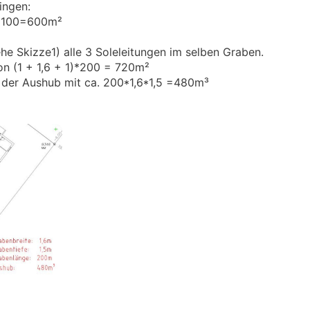
ingen:
1)*100=600m²
e Skizze1) alle 3 Soleleitungen im selben Graben.
von (1 + 1,6 + 1)*200 = 720m²
e der Aushub mit ca. 200*1,6*1,5 =480m³