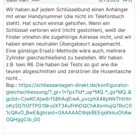
😅
nicht ausprobiert, ob das wirklich funktioniert
.
Wir haben auf jedem Schlüsselbund einen Anhänger
mit einer Handynummer (die nicht im Telefonbuch
steht). Hat schon einmal geholfen. Wenn ein
Schlüssel verloren wird (nicht gestohlen), weiß der
Finder ohnehin die zugehörige Adresse nicht, und wir
haben einen neutralen Übergabeort ausgemacht.
Eine günstige Ersatz-Methode wäre auch, mehrere
Zylinder gleichschließend zu bestellen. Wir haben
z.B. Iseo R6. Die haben bei Tests so gut wie die
teuren abgeschnitten und zerstören die Hosentasche
nicht...
Bsp.:
https://schliessanlagen-direkt.de/konfigurator-
gleichschliessung/?_gl=1*7px7ld*_up*MQ..*_gs*MQ..&
gclid=CjwKCAjw6rfSBhAqEiwA_yocphX48pWkThtHln
oKzS07tGfTPG19kvjiXT3AufHhDQChAXxnhujQ7RoC0
1cQAvD_BwE&gbraid=0AAAAAD9qkBEEqsKkkuOhAw
OQHggCib_G0