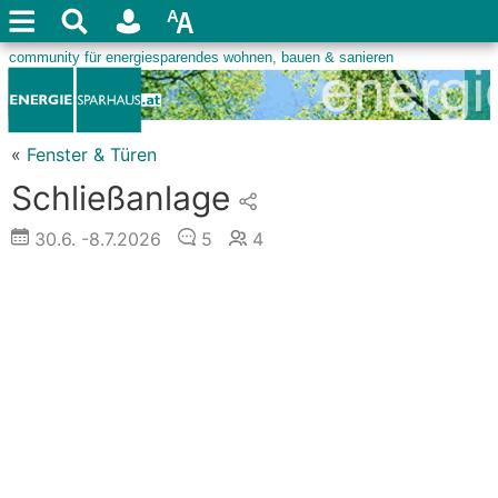
«
Fenster & Türen
Schließanlage
30.6.
-8.7.2026
5
4