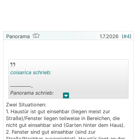
Panorama
1.7.2026
(
#4
)
coisarica schrieb:
──────..
Panorama schrieb:
.
.
Zwei Situationen:
und alle Fenster und Balkontüren sind gut
1. Haustür ist gut einsehbar (liegen meist zur
einsehbar.
Straße)/Fenster liegen teilweise in Bereichen, die
───────────────
nicht gut einsehbar sind (Garten hinter dem Haus).
2. Fenster sind gut einsehbar (sind zur
Was genau ist damit gemeint? Fenster und
Straße/Nachbar ausgerichtet), Haustür liegt an der